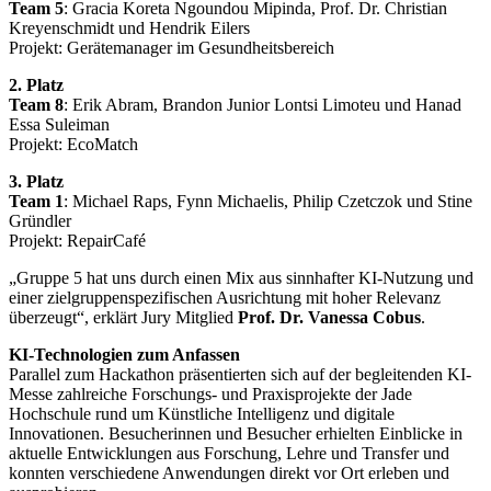
Team 5
: Gracia Koreta Ngoundou Mipinda, Prof. Dr. Christian
Kreyenschmidt und Hendrik Eilers
Projekt: Gerätemanager im Gesundheitsbereich
2. Platz
Team 8
: Erik Abram, Brandon Junior Lontsi Limoteu und Hanad
Essa Suleiman
Projekt: EcoMatch
3. Platz
Team 1
: Michael Raps, Fynn Michaelis, Philip Czetczok und Stine
Gründler
Projekt: RepairCafé
„Gruppe 5 hat uns durch einen Mix aus sinnhafter KI-Nutzung und
einer zielgruppenspezifischen Ausrichtung mit hoher Relevanz
überzeugt“, erklärt Jury Mitglied
Prof. Dr. Vanessa Cobus
.
KI-Technologien zum Anfassen
Parallel zum Hackathon präsentierten sich auf der begleitenden KI-
Messe zahlreiche Forschungs- und Praxisprojekte der Jade
Hochschule rund um Künstliche Intelligenz und digitale
Innovationen. Besucherinnen und Besucher erhielten Einblicke in
aktuelle Entwicklungen aus Forschung, Lehre und Transfer und
konnten verschiedene Anwendungen direkt vor Ort erleben und