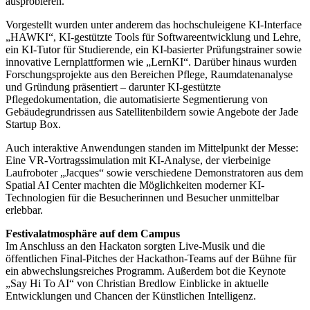
ausprobieren.
Vorgestellt wurden unter anderem das hochschuleigene KI-Interface
„HAWKI“, KI-gestützte Tools für Softwareentwicklung und Lehre,
ein KI-Tutor für Studierende, ein KI-basierter Prüfungstrainer sowie
innovative Lernplattformen wie „LernKI“. Darüber hinaus wurden
Forschungsprojekte aus den Bereichen Pflege, Raumdatenanalyse
und Gründung präsentiert – darunter KI-gestützte
Pflegedokumentation, die automatisierte Segmentierung von
Gebäudegrundrissen aus Satellitenbildern sowie Angebote der Jade
Startup Box.
Auch interaktive Anwendungen standen im Mittelpunkt der Messe:
Eine VR-Vortragssimulation mit KI-Analyse, der vierbeinige
Laufroboter „Jacques“ sowie verschiedene Demonstratoren aus dem
Spatial AI Center machten die Möglichkeiten moderner KI-
Technologien für die Besucherinnen und Besucher unmittelbar
erlebbar.
Festivalatmosphäre auf dem Campus
Im Anschluss an den Hackaton sorgten Live-Musik und die
öffentlichen Final-Pitches der Hackathon-Teams auf der Bühne für
ein abwechslungsreiches Programm. Außerdem bot die Keynote
„Say Hi To AI“ von Christian Bredlow Einblicke in aktuelle
Entwicklungen und Chancen der Künstlichen Intelligenz.