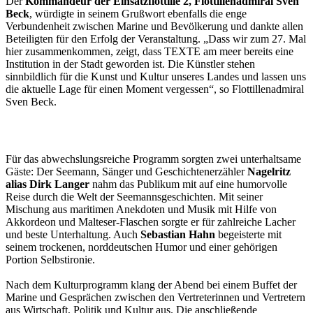
Der
Kommandeur der Einsatzflottille 2, Flottillenadmiral Sven
Beck
, würdigte in seinem Grußwort ebenfalls die enge
Verbundenheit zwischen Marine und Bevölkerung und dankte allen
Beteiligten für den Erfolg der Veranstaltung. „Dass wir zum 27. Mal
hier zusammenkommen, zeigt, dass TEXTE am meer bereits eine
Institution in der Stadt geworden ist. Die Künstler stehen
sinnbildlich für die Kunst und Kultur unseres Landes und lassen uns
die aktuelle Lage für einen Moment vergessen“, so Flottillenadmiral
Sven Beck.
Für das abwechslungsreiche Programm sorgten zwei unterhaltsame
Gäste: Der Seemann, Sänger und Geschichtenerzähler
Nagelritz
alias Dirk Langer
nahm das Publikum mit auf eine humorvolle
Reise durch die Welt der Seemannsgeschichten. Mit seiner
Mischung aus maritimen Anekdoten und Musik mit Hilfe von
Akkordeon und Malteser-Flaschen sorgte er für zahlreiche Lacher
und beste Unterhaltung. Auch
Sebastian Hahn
begeisterte mit
seinem trockenen, norddeutschen Humor und einer gehörigen
Portion Selbstironie.
Nach dem Kulturprogramm klang der Abend bei einem Buffet der
Marine und Gesprächen zwischen den Vertreterinnen und Vertretern
aus Wirtschaft, Politik und Kultur aus. Die anschließende