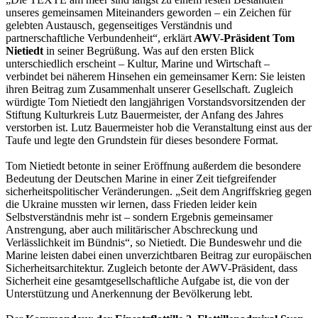
unseres gemeinsamen Miteinanders geworden – ein Zeichen für
gelebten Austausch, gegenseitiges Verständnis und
partnerschaftliche Verbundenheit“, erklärt
AWV-Präsident Tom
Nietiedt
in seiner Begrüßung. Was auf den ersten Blick
unterschiedlich erscheint – Kultur, Marine und Wirtschaft –
verbindet bei näherem Hinsehen ein gemeinsamer Kern: Sie leisten
ihren Beitrag zum Zusammenhalt unserer Gesellschaft. Zugleich
würdigte Tom Nietiedt den langjährigen Vorstandsvorsitzenden der
Stiftung Kulturkreis Lutz Bauermeister, der Anfang des Jahres
verstorben ist. Lutz Bauermeister hob die Veranstaltung einst aus der
Taufe und legte den Grundstein für dieses besondere Format.
Tom Nietiedt betonte in seiner Eröffnung außerdem die besondere
Bedeutung der Deutschen Marine in einer Zeit tiefgreifender
sicherheitspolitischer Veränderungen. „Seit dem Angriffskrieg gegen
die Ukraine mussten wir lernen, dass Frieden leider kein
Selbstverständnis mehr ist – sondern Ergebnis gemeinsamer
Anstrengung, aber auch militärischer Abschreckung und
Verlässlichkeit im Bündnis“, so Nietiedt. Die Bundeswehr und die
Marine leisten dabei einen unverzichtbaren Beitrag zur europäischen
Sicherheitsarchitektur. Zugleich betonte der AWV-Präsident, dass
Sicherheit eine gesamtgesellschaftliche Aufgabe ist, die von der
Unterstützung und Anerkennung der Bevölkerung lebt.