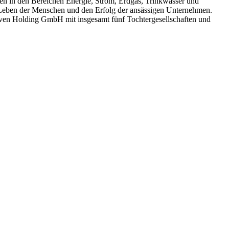
n in den Bereichen Energie, Strom, Erdgas, Trinkwasser und
e Leben der Menschen und den Erfolg der ansässigen Unternehmen.
ven Holding GmbH mit insgesamt fünf Tochtergesellschaften und