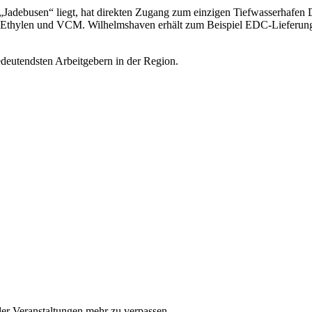
adebusen“ liegt, hat direkten Zugang zum einzigen Tiefwasserhafen D
C), Ethylen und VCM. Wilhelmshaven erhält zum Beispiel EDC-Lieferu
deutendsten Arbeitgebern in der Region.
er Veranstaltungen mehr zu verpassen.