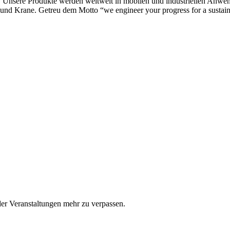
 Unsere Produkte werden weltweit in mobilen und industriellen Anwend
und Krane. Getreu dem Motto “we engineer your progress for a sustain
er Veranstaltungen mehr zu verpassen.