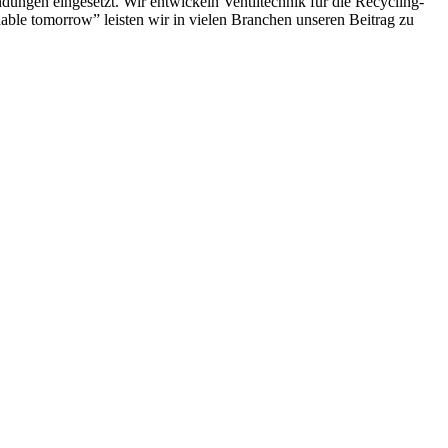
ungen eingesetzt. Wir entwickeln Ventiltechnik für die Recycling-
able tomorrow” leisten wir in vielen Branchen unseren Beitrag zu