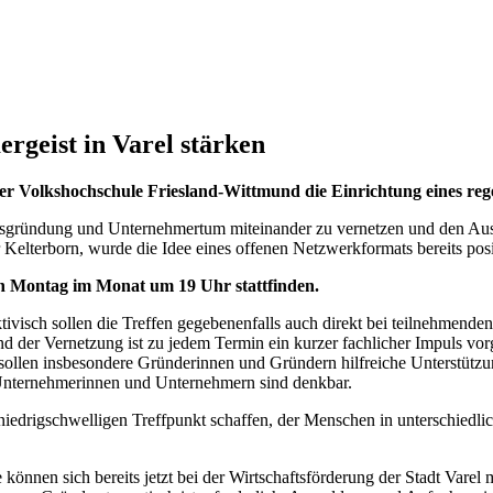
geist in Varel stärken
der Volkshochschule Friesland-Wittmund die Einrichtung eines re
mensgründung und Unternehmertum miteinander zu vernetzen und den Aust
r Kelterborn, wurde die Idee eines offenen Netzwerkformats bereits po
en Montag im Monat um 19 Uhr stattfinden.
tivisch sollen die Treffen gegebenenfalls auch direkt bei teilnehmende
 der Vernetzung ist zu jedem Termin ein kurzer fachlicher Impuls vo
ollen insbesondere Gründerinnen und Gründern hilfreiche Unterstützung 
 Unternehmerinnen und Unternehmern sind denkbar.
edrigschwelligen Treffpunkt schaffen, der Menschen in unterschiedlic
können sich bereits jetzt bei der Wirtschaftsförderung der Stadt Varel