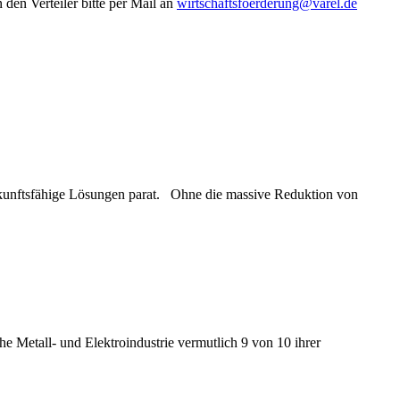
en Verteiler bitte per Mail an
wirtschaftsfoerderung@varel.de
ukunftsfähige Lösungen parat. Ohne die massive Reduktion von
e Metall- und Elektroindustrie vermutlich 9 von 10 ihrer