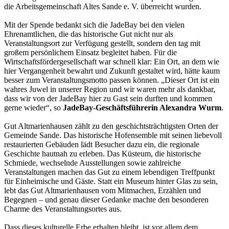
die Arbeitsgemeinschaft Altes Sande e. V. überreicht wurden.
Mit der Spende bedankt sich die JadeBay bei den vielen
Ehrenamtlichen, die das historische Gut nicht nur als
Veranstaltungsort zur Verfügung gestellt, sondern den tag mit
großem persönlichem Einsatz begleitet haben. Für die
Wirtschaftsfördergesellschaft war schnell klar: Ein Ort, an dem wie
hier Vergangenheit bewahrt und Zukunft gestaltet wird, hätte kaum
besser zum Veranstaltungsmotto passen können. „Dieser Ort ist ein
wahres Juwel in unserer Region und wir waren mehr als dankbar,
dass wir von der JadeBay hier zu Gast sein durften und kommen
gerne wieder“, so
JadeBay-Geschäftsführerin Alexandra Wurm
.
Gut Altmarienhausen zählt zu den geschichtsträchtigsten Orten der
Gemeinde Sande. Das historische Hofensemble mit seinen liebevoll
restaurierten Gebäuden lädt Besucher dazu ein, die regionale
Geschichte hautnah zu erleben. Das Küsteum, die historische
Schmiede, wechselnde Ausstellungen sowie zahlreiche
Veranstaltungen machen das Gut zu einem lebendigen Treffpunkt
für Einheimische und Gäste. Statt ein Museum hinter Glas zu sein,
lebt das Gut Altmarienhausen vom Mitmachen, Erzählen und
Begegnen – und genau dieser Gedanke machte den besonderen
Charme des Veranstaltungsortes aus.
Dass dieses kulturelle Erbe erhalten bleibt, ist vor allem dem