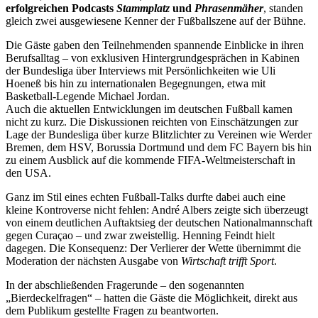
erfolgreichen Podcasts
Stammplatz
und
Phrasenmäher
, standen
gleich zwei ausgewiesene Kenner der Fußballszene auf der Bühne.
Die Gäste gaben den Teilnehmenden spannende Einblicke in ihren
Berufsalltag – von exklusiven Hintergrundgesprächen in Kabinen
der Bundesliga über Interviews mit Persönlichkeiten wie Uli
Hoeneß bis hin zu internationalen Begegnungen, etwa mit
Basketball-Legende Michael Jordan.
Auch die aktuellen Entwicklungen im deutschen Fußball kamen
nicht zu kurz. Die Diskussionen reichten von Einschätzungen zur
Lage der Bundesliga über kurze Blitzlichter zu Vereinen wie Werder
Bremen, dem HSV, Borussia Dortmund und dem FC Bayern bis hin
zu einem Ausblick auf die kommende FIFA-Weltmeisterschaft in
den USA.
Ganz im Stil eines echten Fußball-Talks durfte dabei auch eine
kleine Kontroverse nicht fehlen: André Albers zeigte sich überzeugt
von einem deutlichen Auftaktsieg der deutschen Nationalmannschaft
gegen Curaçao – und zwar zweistellig. Henning Feindt hielt
dagegen. Die Konsequenz: Der Verlierer der Wette übernimmt die
Moderation der nächsten Ausgabe von
Wirtschaft trifft Sport
.
In der abschließenden Fragerunde – den sogenannten
„Bierdeckelfragen“ – hatten die Gäste die Möglichkeit, direkt aus
dem Publikum gestellte Fragen zu beantworten.