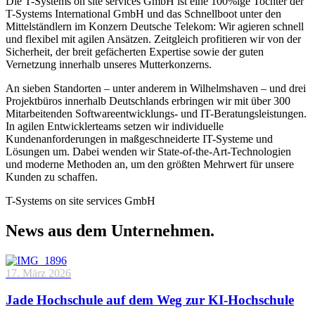
Die T-Systems on site services GmbH ist eine 100%ige Tochter der
T-Systems International GmbH und das Schnellboot unter den
Mittelständlern im Konzern Deutsche Telekom: Wir agieren schnell
und flexibel mit agilen Ansätzen. Zeitgleich profitieren wir von der
Sicherheit, der breit gefächerten Expertise sowie der guten
Vernetzung innerhalb unseres Mutterkonzerns.
An sieben Standorten – unter anderem in Wilhelmshaven – und drei
Projektbüros innerhalb Deutschlands erbringen wir mit über 300
Mitarbeitenden Softwareentwicklungs- und IT-Beratungsleistungen.
In agilen Entwicklerteams setzen wir individuelle
Kundenanforderungen in maßgeschneiderte IT-Systeme und
Lösungen um. Dabei wenden wir State-of-the-Art-Technologien
und moderne Methoden an, um den größten Mehrwert für unsere
Kunden zu schaffen.
T-Systems on site services GmbH
News aus dem Unternehmen.
17. März 2026
Jade Hochschule auf dem Weg zur KI-Hochschule