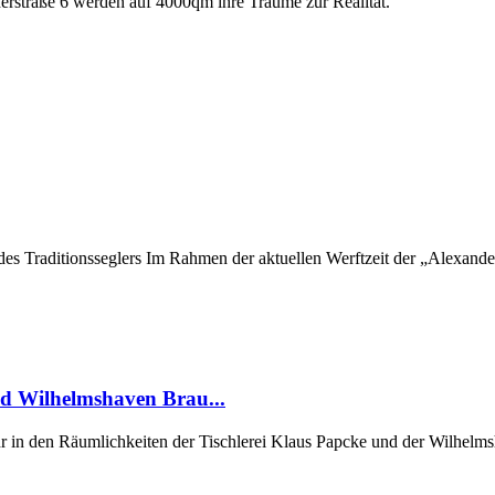
üderstraße 6 werden auf 4000qm ihre Träume zur Realität.
 des Traditionsseglers Im Rahmen der aktuellen Werftzeit der „Alexan
nd Wilhelmshaven Brau...
in den Räumlichkeiten der Tischlerei Klaus Papcke und der Wilhelmsh