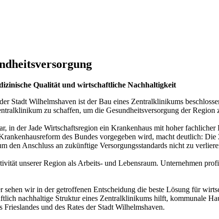
undheitsversorgung
zinische Qualität und wirtschaftliche Nachhaltigkeit
er Stadt Wilhelmshaven ist der Bau eines Zentralklinikums beschlossen
ntralklinikum zu schaffen, um die Gesundheitsversorgung der Region z
 dar, in der Jade Wirtschaftsregion ein Krankenhaus mit hoher fachliche
e Krankenhausreform des Bundes vorgegeben wird, macht deutlich: Die Zuk
um den Anschluss an zukünftige Versorgungsstandards nicht zu verliere
tivität unserer Region als Arbeits- und Lebensraum. Unternehmen profiti
ehen wir in der getroffenen Entscheidung die beste Lösung für wirtsc
ich nachhaltige Struktur eines Zentralklinikums hilft, kommunale Hausha
s Frieslandes und des Rates der Stadt Wilhelmshaven.