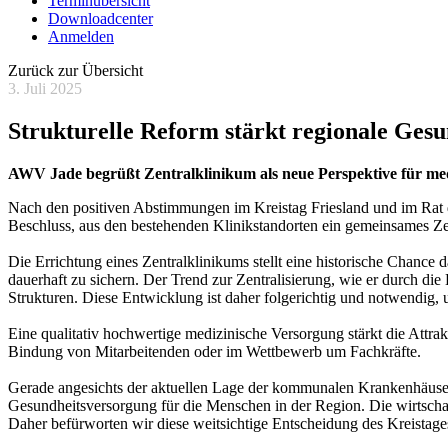
Terminübersicht
Downloadcenter
Anmelden
Zurück zur Übersicht
3. Juli 2025
Strukturelle Reform stärkt regionale Ges
AWV Jade begrüßt Zentralklinikum als neue Perspektive für medi
Nach den positiven Abstimmungen im Kreistag Friesland und im Rat d
Beschluss, aus den bestehenden Klinikstandorten ein gemeinsames Ze
Die Errichtung eines Zentralklinikums stellt eine historische Chance
dauerhaft zu sichern. Der Trend zur Zentralisierung, wie er durch di
Strukturen. Diese Entwicklung ist daher folgerichtig und notwendig, 
Eine qualitativ hochwertige medizinische Versorgung stärkt die Attrak
Bindung von Mitarbeitenden oder im Wettbewerb um Fachkräfte.
Gerade angesichts der aktuellen Lage der kommunalen Krankenhäuser s
Gesundheitsversorgung für die Menschen in der Region. Die wirtschaftl
Daher befürworten wir diese weitsichtige Entscheidung des Kreistage