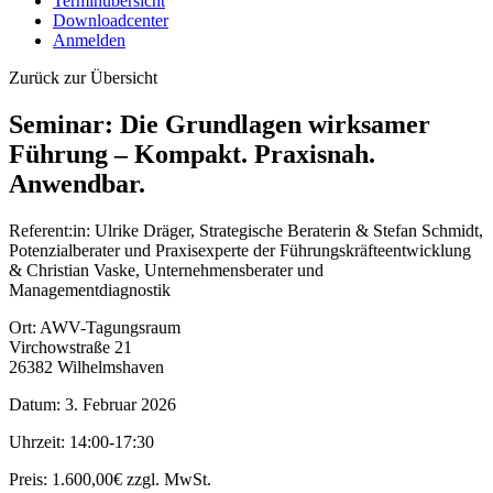
Terminübersicht
Downloadcenter
Anmelden
Zurück zur Übersicht
Seminar: Die Grundlagen wirksamer
Führung – Kompakt. Praxisnah.
Anwendbar.
Referent:in:
Ulrike Dräger, Strategische Beraterin & Stefan Schmidt,
Potenzialberater und Praxisexperte der Führungskräfteentwicklung
& Christian Vaske, Unternehmensberater und
Managementdiagnostik
Ort:
AWV-Tagungsraum
Virchowstraße 21
26382 Wilhelmshaven
Datum:
3. Februar 2026
Uhrzeit:
14:00-17:30
Preis:
1.600,00€ zzgl. MwSt.