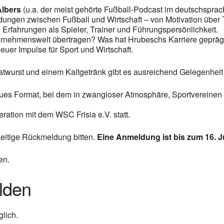
Albers
(u.a. der meist gehörte Fußball-Podcast im deutschspr
ungen zwischen Fußball und Wirtschaft – von Motivation über 
 Erfahrungen als Spieler, Trainer und Führungspersönlichkeit.
nternehmenswelt übertragen? Was hat Hrubeschs Karriere geprä
uer Impulse für Sport und Wirtschaft.
Bratwurst und einem Kaltgetränk gibt es ausreichend Gelegenhe
ein neues Format, bei dem in zwangloser Atmosphäre, Sportverein
peration mit dem WSC Frisia e.V. statt.
zeitige Rückmeldung bitten.
Eine Anmeldung ist bis zum 16. J
en.
lden
lich.