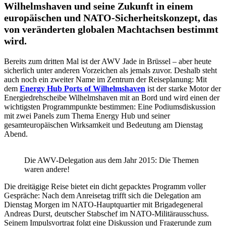
Wilhelmshaven
und seine Zukunft in einem
europäischen und NATO-Sicherheitskonzept, das
von veränderten globalen Machtachsen bestimmt
wird.
Bereits zum dritten Mal ist der AWV Jade in Brüssel – aber heute
sicherlich unter anderen Vorzeichen als jemals zuvor. Deshalb steht
auch noch ein zweiter Name im Zentrum der Reiseplanung: Mit
dem
Energy Hub Ports of
Wilhelmshaven
ist der starke Motor der
Energiedrehscheibe Wilhelmshaven mit an Bord und wird einen der
wichtigsten Programmpunkte bestimmen: Eine Podiumsdiskussion
mit zwei Panels zum Thema Energy Hub und seiner
gesamteuropäischen Wirksamkeit und Bedeutung am Dienstag
Abend.
Die AWV-Delegation aus dem Jahr 2015: Die Themen
waren andere!
Die dreitägige Reise bietet ein dicht gepacktes Programm voller
Gespräche: Nach dem Anreisetag trifft sich die Delegation am
Dienstag Morgen im NATO-Hauptquartier mit Brigadegeneral
Andreas Durst, deutscher Stabschef im NATO-Militärausschuss.
Seinem Impulsvortrag folgt eine Diskussion und Fragerunde zum