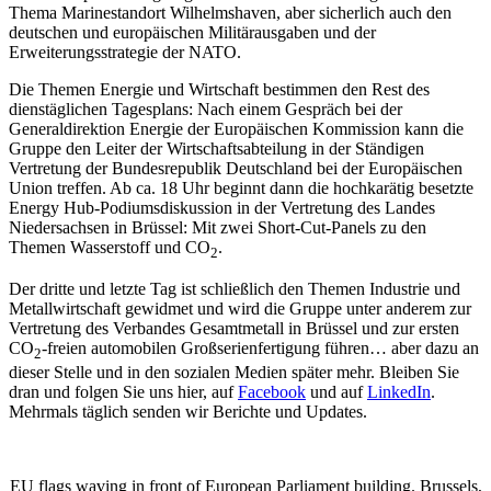
Thema Marinestandort Wilhelmshaven, aber sicherlich auch den
deutschen und europäischen Militärausgaben und der
Erweiterungsstrategie der NATO.
Die Themen Energie und Wirtschaft bestimmen den Rest des
dienstäglichen Tagesplans: Nach einem Gespräch bei der
Generaldirektion Energie der Europäischen Kommission kann die
Gruppe den Leiter der Wirtschaftsabteilung in der Ständigen
Vertretung der Bundesrepublik Deutschland bei der Europäischen
Union treffen. Ab ca. 18 Uhr beginnt dann die hochkarätig besetzte
Energy Hub-Podiumsdiskussion in der Vertretung des Landes
Niedersachsen in Brüssel: Mit zwei Short-Cut-Panels zu den
Themen Wasserstoff und CO
.
2
Der dritte und letzte Tag ist schließlich den Themen Industrie und
Metallwirtschaft gewidmet und wird die Gruppe unter anderem zur
Vertretung des Verbandes Gesamtmetall in Brüssel und zur ersten
CO
-freien automobilen Großserienfertigung führen… aber dazu an
2
dieser Stelle und in den sozialen Medien später mehr. Bleiben Sie
dran und folgen Sie uns hier, auf
Facebook
und auf
LinkedIn
.
Mehrmals täglich senden wir Berichte und Updates.
EU flags waving in front of European Parliament building. Brussels,