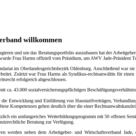
 Verband willkommen
gieren und um das Beratungsportfolio auszubauen hat der Arbeitgeber
g wurde Frau Harms offiziell vom Präsidium, um AWV Jade-Präsident T
dariat im Oberlandesgerichtsbezirk Oldenburg. Anschließend war sie in
eitet. Zuletzt war Frau Harms als Syndikus-rechtsanwältin für einen 
itsrecht erfolgreich abgeschlossen.
it ca. 43.000 sozialversicherungspflichtigen Beschäftigungsverhältn
re die Entwicklung und Einführung von Haustarifverträgen, Verhandlun
Diese Kompetenzen gehen deutlich über die einer Rechtsanwaltskanzlei 
ätzlich ein umfangreiches Weiterbildungsprogramm mit 50 offenen Sem
hutzrechtliche Beratung zur Verfügung.
haven werden neben dem Arbeitgeber- und Wirtschaftsverband Jad