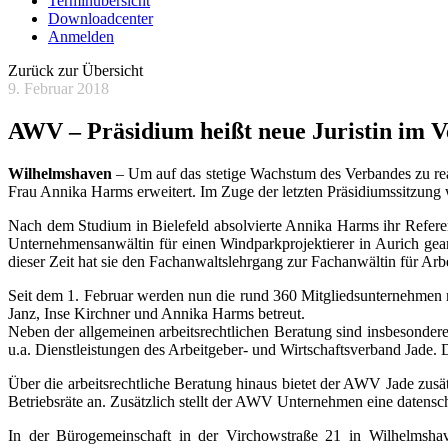
Terminübersicht
Downloadcenter
Anmelden
Zurück zur Übersicht
9. Februar 2018
AWV – Präsidium heißt neue Juristin im
Wilhelmshaven
– Um auf das stetige Wachstum des Verbandes zu rea
Frau Annika Harms erweitert. Im Zuge der letzten Präsidiumssitzun
Nach dem Studium in Bielefeld absolvierte Annika Harms ihr Referen
Unternehmensanwältin für einen Windparkprojektierer in Aurich gearb
dieser Zeit hat sie den Fachanwaltslehrgang zur Fachanwältin für Arbe
Seit dem 1. Februar werden nun die rund 360 Mitgliedsunternehmen m
Janz, Inse Kirchner und Annika Harms betreut.
Neben der allgemeinen arbeitsrechtlichen Beratung sind insbesonde
u.a. Dienstleistungen des Arbeitgeber- und Wirtschaftsverband Jade. 
Über die arbeitsrechtliche Beratung hinaus bietet der AWV Jade zus
Betriebsräte an. Zusätzlich stellt der AWV Unternehmen eine datensc
In der Bürogemeinschaft in der Virchowstraße 21 in Wilhelms