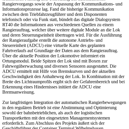
Rangiervorgangs sowie der Anpassung der Kommunikations- und
Informationsprozesse lag. Fand die bisherige Kommunikation
zwischen dem Triebfahrzeugführer und dem Disponenten
telefonisch oder via Funk statt, bündelt das digitale Dialogsystem
RT40 die Informationen aus verschiedenen Quellen zu einem
Rangierauftrag, welcher über weitere digitale Module an die Lok
und deren Steuerungseinheit übertragen wird. Für die Ausführung
der Rangieraufgabe erstellt die autonome Antriebs- und
Steuereinheit (ADCU) eine virtuelle Karte des geplanten
Fahrtverlaufs auf Grundlage der Daten aus dem Rangierauftrag.
Über die aktuelle Position der Lokomotive informiert ein
Ortungsmodul. Beide Spitzen der Lok sind mit Boxen zur
Fahrwegüberwachung und diversen Sensoren ausgestattet. Die
ADCU ermittelt mit Hilfe von Bremskurven und der aktuellen
Geschwindigkeit den Anhalteweg der Lok. In Kombination mit der
Breite des Lichtraumprofils ergibt sich der Gefahrenbereich und bei
Erkennung eines Hindernisses initiiert die ADCU eine
Bremsanweisung.
Zur langfristigen Integration der automatischen Rangierbewegungen
in den regulären Betrieb ist eine Abstimmung und Optimierung
sowohl der bahnbetrieblichen, als auch der logistischen
Transportketten mit den eingesetzten Managementsystemen
erforderlich. Zum Abschluss des Projekts äußert sich der
Geschäftsführer der Container Terminal Wilhelmshaven