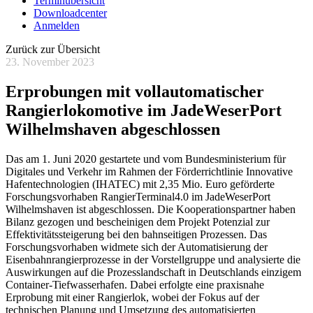
Terminübersicht
Downloadcenter
Anmelden
Zurück zur Übersicht
23. November 2023
Erprobungen mit vollautomatischer
Rangierlokomotive im JadeWeserPort
Wilhelmshaven abgeschlossen
Das am 1. Juni 2020 gestartete und vom Bundesministerium für
Digitales und Verkehr im Rahmen der Förderrichtlinie Innovative
Hafentechnologien (IHATEC) mit 2,35 Mio. Euro geförderte
Forschungsvorhaben RangierTerminal4.0 im JadeWeserPort
Wilhelmshaven ist abgeschlossen. Die Kooperationspartner haben
Bilanz gezogen und bescheinigen dem Projekt Potenzial zur
Effektivitätssteigerung bei den bahnseitigen Prozessen. Das
Forschungsvorhaben widmete sich der Automatisierung der
Eisenbahnrangierprozesse in der Vorstellgruppe und analysierte die
Auswirkungen auf die Prozesslandschaft in Deutschlands einzigem
Container-Tiefwasserhafen. Dabei erfolgte eine praxisnahe
Erprobung mit einer Rangierlok, wobei der Fokus auf der
technischen Planung und Umsetzung des automatisierten