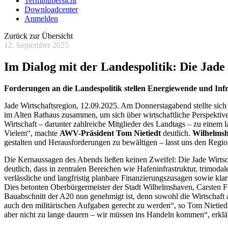
Terminübersicht
Downloadcenter
Anmelden
Zurück zur Übersicht
12. September 2025
Im Dialog mit der Landespolitik: Die Jade 
Forderungen an die Landespolitik stellen Energiewende und Inf
Jade Wirtschaftsregion, 12.09.2025. Am Donnerstagabend stellte sich
im Alten Rathaus zusammen, um sich über wirtschaftliche Perspektive
Wirtschaft – darunter zahlreiche Mitglieder des Landtags – zu einem l
Vielem“, machte
AWV-Präsident Tom Nietiedt
deutlich.
Wilhelmsh
gestalten und Herausforderungen zu bewältigen – lasst uns den Region
Die Kernaussagen des Abends ließen keinen Zweifel: Die Jade Wirtsc
deutlich, dass in zentralen Bereichen wie Hafeninfrastruktur, trimo
verlässliche und langfristig planbare Finanzierungszusagen sowie kl
Dies betonten Oberbürgermeister der Stadt Wilhelmshaven, Carsten 
Bauabschnitt der A20 nun genehmigt ist, denn sowohl die Wirtschaft 
auch den militärischen Aufgaben gerecht zu werden“, so Tom Nietiedt
aber nicht zu lange dauern – wir müssen ins Handeln kommen“, erklär