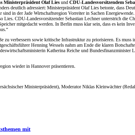
s Ministerpräsident Olaf Lies
und
CDU-Landesvorsitzendem Sebas
s deutlich adressiert: Ministerpräsident Olaf Lies betonte, dass Deut
r sind in der Jade Wirtschaftsregion Vorreiter in Sachen Energiewende
so Lies. CDU-Landesvorsitzender Sebastian Lechner unterstrich die Ch
eicher mitgedacht werden. In Berlin muss klar sein, dass es kein Inve
nus.“
e zu verbessern sowie kritische Infrastruktur zu priorisieren. Es muss 
geschäftsführer Henning Wessels nahm am Ende die klaren Botschaften
eswirtschaftsministerin Katherina Reiche und Bundesfinanzminister Lars
sregion wieder in Hannover präsentieren.
ersächsischer Ministerpräsident), Moderator Niklas Kleinwächter (Re
tsthemen mit