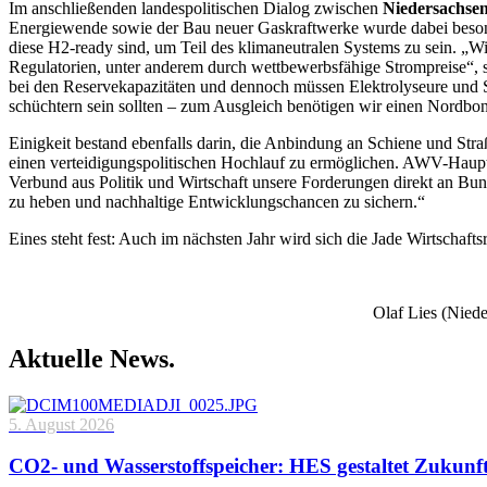
Im anschließenden landespolitischen Dialog zwischen
Niedersachsen
Energiewende sowie der Bau neuer Gaskraftwerke wurde dabei besonder
diese H2-ready sind, um Teil des klimaneutralen Systems zu sein. „Wi
Regulatorien, unter anderem durch wettbewerbsfähige Strompreise“, 
bei den Reservekapazitäten und dennoch müssen Elektrolyseure und Sp
schüchtern sein sollten – zum Ausgleich benötigen wir einen Nordbo
Einigkeit bestand ebenfalls darin, die Anbindung an Schiene und Straß
einen verteidigungspolitischen Hochlauf zu ermöglichen. AWV-Haupt
Verbund aus Politik und Wirtschaft unsere Forderungen direkt an Bund
zu heben und nachhaltige Entwicklungschancen zu sichern.“
Eines steht fest: Auch im nächsten Jahr wird sich die Jade Wirtschaft
Olaf Lies (Nied
Aktuelle News.
5. August 2026
CO2- und Wasserstoffspeicher: HES gestaltet Zukunf