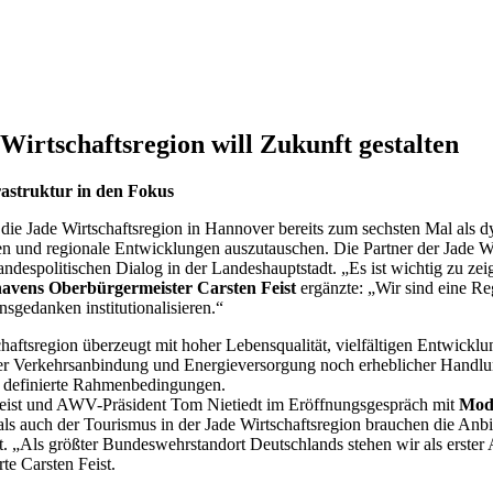
Wirtschaftsregion will Zukunft gestalten
rastruktur in den Fokus
 die Jade Wirtschaftsregion in Hannover bereits zum sechsten Mal als
n und regionale Entwicklungen auszutauschen. Die Partner der Jade Wir
andespolitischen Dialog in der Landeshauptstadt. „Es ist wichtig zu ze
avens Oberbürgermeister Carsten Feist
ergänzte: „Wir sind eine Re
sgedanken institutionalisieren.“
haftsregion überzeugt mit hoher Lebensqualität, vielfältigen Entwick
daler Verkehrsanbindung und Energieversorgung noch erheblicher Handlu
ar definierte Rahmenbedingungen.
Feist und AWV-Präsident Tom Nietiedt im Eröffnungsgespräch mit
Mode
als auch der Tourismus in der Jade Wirtschaftsregion brauchen die Anb
. „Als größter Bundeswehrstandort Deutschlands stehen wir als erster 
te Carsten Feist.