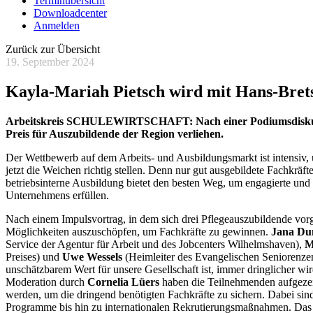
Terminübersicht
Downloadcenter
Anmelden
Zurück zur Übersicht
19. September 2024
Kayla-Mariah Pietsch wird mit Hans-Brets
Arbeitskreis SCHULEWIRTSCHAFT: Nach einer Podiumsdiskussion
Preis für Auszubildende der Region verliehen.
Der Wettbewerb auf dem Arbeits- und Ausbildungsmarkt ist intensiv,
jetzt die Weichen richtig stellen. Denn nur gut ausgebildete Fachkräf
betriebsinterne Ausbildung bietet den besten Weg, um engagierte und q
Unternehmens erfüllen.
Nach einem Impulsvortrag, in dem sich drei Pflegeauszubildende vorges
Möglichkeiten auszuschöpfen, um Fachkräfte zu gewinnen.
Jana Du
Service der Agentur für Arbeit und des Jobcenters Wilhelmshaven),
M
Preises) und
Uwe Wessels
(Heimleiter des Evangelischen Seniorenzen
unschätzbarem Wert für unsere Gesellschaft ist, immer dringlicher w
Moderation durch
Cornelia Lüers
haben die Teilnehmenden aufgezeig
werden, um die dringend benötigten Fachkräfte zu sichern. Dabei sin
Programme bis hin zu internationalen Rekrutierungsmaßnahmen. Das gil