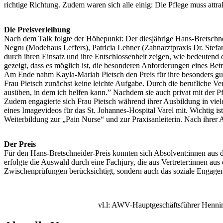
richtige Richtung. Zudem waren sich alle einig: Die Pflege muss attra
Die Preisverleihung
Nach dem Talk folgte der Höhepunkt: Der diesjährige Hans-Bretschnei
Negru (Modehaus Leffers), Patricia Lehner (Zahnarztpraxis Dr. Stefan
durch ihren Einsatz und ihre Entschlossenheit zeigen, wie bedeutend 
gezeigt, dass es möglich ist, die besonderen Anforderungen eines Bet
Am Ende nahm Kayla-Mariah Pietsch den Preis für ihre besonders gut
Frau Pietsch zunächst keine leichte Aufgabe. Durch die berufliche Ver
ausüben, in dem ich helfen kann.” Nachdem sie auch privat mit der P
Zudem engagierte sich Frau Pietsch während ihrer Ausbildung in viele
eines Imagevideos für das St. Johannes-Hospital Varel mit. Wichtig ist
Weiterbildung zur „Pain Nurse“ und zur Praxisanleiterin. Nach ihrer A
Der Preis
Für den Hans-Bretschneider-Preis konnten sich Absolvent:innen aus
erfolgte die Auswahl durch eine Fachjury, die aus Vertreter:innen a
Zwischenprüfungen berücksichtigt, sondern auch das soziale Engagem
vl.l: AWV-Hauptgeschäftsführer Hennin