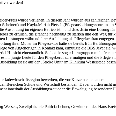
ktiver werden!
der-Preis wurde verliehen. In diesem Jahr wurden aus zahlreichen Bewe
 Scheinert) und Kayla-Mariah Pietsch (Pflegeausbildungszentrum am St. J
die Ausbildung im eigenen Betrieb ist – und dass darin eine Lösung fü
riebes zu erfüllen, die Branche nachhaltig zu stärken und den Weg für 
en Leistungen während ihrer Ausbildung als Pflegefachfrau entgegen. 
ortung ihrer Mutter im Pflegesektor hatte sie bereits früh Berührungsp
flege von Angehörigen in Kontakt kam, ermutigte die BBS Jever sie, we
rlei Hinsicht ehrenamtlich. So bot sie sogar Lerngruppen mithilfe ein
 es ihr, junge Leute für den Pflegeberuf zu ermutigen und die Pflege att
usbildung ist sie auf der „Stroke Unit“ im Klinikum Westerstede beschä
 der Jadewirtschaftsregion bewerben, die vor Kurzem einen anerkannt
us den Bereichen Schule und Wirtschaft bestanden. Dabei wurden nicht n
ent innerhalb der Ausbildungszeit oder die Bewältigung besonderer H
g Wessels, Zweitplatzierte Patricia Lehner, Gewinnerin des Hans-Bre