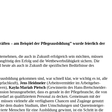
n – am Beispiel der Pflegeausbildung” wurde feierlich der
ernehmen, die auch in Zukunft erfolgreich sein möchten, müssen
angfristig den Erfolg und die Wettbewerbsfähigkeit sichern. Die
l heute als auch in Zukunft die spezifischen Bedürfnisse des
ausbildung gekommen sind, war schnell klar, wie wichtig es ist, alle
efachkraft),
Jens Heidmeier
(Arbeitsvermittler im Arbeitgeber-
aven),
Kayla-Mariah Pietsch
(Gewinnerin des Hans-Bretschneider-
ion herausgearbeitet, dass es gerade in der Pflegebranche, die von
Bedarf an qualifiziertem Personal zu decken. Gemeinsam mit der
es müssen vielmehr alle verfügbaren Chancen und Zugänge genutzt
g oder dem dualen Studium, über Umschulungen und Quereinsteiger-
erte Menschen für eine Ausbildung gewinnt, ist ein Schritt in die