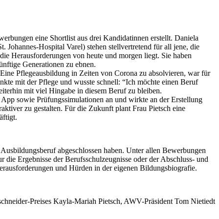
rbungen eine Shortlist aus drei Kandidatinnen erstellt. Daniela
ohannes-Hospital Varel) stehen stellvertretend für all jene, die
r die Herausforderungen von heute und morgen liegt. Sie haben
künftige Generationen zu ebnen.
Eine Pflegeausbildung in Zeiten von Corona zu absolvieren, war für
unkte mit der Pflege und wusste schnell: “Ich möchte einen Beruf
iterhin mit viel Hingabe in diesem Beruf zu bleiben.
er App sowie Prüfungssimulationen an und wirkte an der Erstellung
raktiver zu gestalten. Für die Zukunft plant Frau Pietsch eine
ftigt.
en Ausbildungsberuf abgeschlossen haben. Unter allen Bewerbungen
ur die Ergebnisse der Berufsschulzeugnisse oder der Abschluss- und
erausforderungen und Hürden in der eigenen Bildungsbiografie.
tschneider-Preises Kayla-Mariah Pietsch, AWV-Präsident Tom Nietiedt