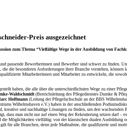
chneider-Preis ausgezeichnet
 zum Thema “Vielfältige Wege in der Ausbildung von Fachkräfte
 und passende Bewerberinnen und Bewerber sind schwer zu finden. Unt
te, die die besonderen Anforderungen ihrer Branche verstehen, können l
ualifizierte Mitarbeiterinnen und Mitarbeiter zu entwickeln, die sowoh
tellt haben, die alle über die unterschiedlichsten Wege zu einer Pflege
mke-Waldschmidt
(Bereichsleitung des Pflegedienstes Dumke & Pfleg
arc Hoffmann
(Leitung der Pflegefachschule an der BBS Wilhelmsh
trums Wilhelmshaven e.V.) haben in der anschließenden Podiumsdiskuss
ird, kreative und nachhaltige Lösungen zu finden, um den wachsenden 
t, dass man nicht nur auf einen Weg der Rekrutierung setzen darf – 
d die Möglichkeiten vielfältig: von der klassischen dualen Ausbildun
t für alle Branchen, denn jede Maßnahme, die qualifizierte und motivi