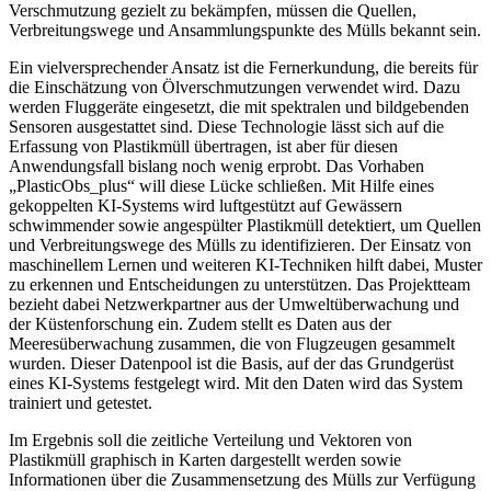
Verschmutzung gezielt zu bekämpfen, müssen die Quellen,
Verbreitungswege und Ansammlungspunkte des Mülls bekannt sein.
Ein vielversprechender Ansatz ist die Fernerkundung, die bereits für
die Einschätzung von Ölverschmutzungen verwendet wird. Dazu
werden Fluggeräte eingesetzt, die mit spektralen und bildgebenden
Sensoren ausgestattet sind. Diese Technologie lässt sich auf die
Erfassung von Plastikmüll übertragen, ist aber für diesen
Anwendungsfall bislang noch wenig erprobt. Das Vorhaben
„PlasticObs_plus“ will diese Lücke schließen. Mit Hilfe eines
gekoppelten KI-Systems wird luftgestützt auf Gewässern
schwimmender sowie angespülter Plastikmüll detektiert, um Quellen
und Verbreitungswege des Mülls zu identifizieren. Der Einsatz von
maschinellem Lernen und weiteren KI-Techniken hilft dabei, Muster
zu erkennen und Entscheidungen zu unterstützen. Das Projektteam
bezieht dabei Netzwerkpartner aus der Umweltüberwachung und
der Küstenforschung ein. Zudem stellt es Daten aus der
Meeresüberwachung zusammen, die von Flugzeugen gesammelt
wurden. Dieser Datenpool ist die Basis, auf der das Grundgerüst
eines KI-Systems festgelegt wird. Mit den Daten wird das System
trainiert und getestet.
Im Ergebnis soll die zeitliche Verteilung und Vektoren von
Plastikmüll graphisch in Karten dargestellt werden sowie
Informationen über die Zusammensetzung des Mülls zur Verfügung