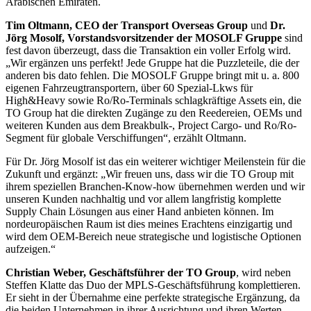
Arabischen Emiraten.
Tim Oltmann, CEO der Transport Overseas Group
und
Dr.
Jörg Mosolf, Vorstandsvorsitzender der MOSOLF Gruppe
sind
fest davon überzeugt, dass die Transaktion ein voller Erfolg wird.
„Wir ergänzen uns perfekt! Jede Gruppe hat die Puzzleteile, die der
anderen bis dato fehlen. Die MOSOLF Gruppe bringt mit u. a. 800
eigenen Fahrzeugtransportern, über 60 Spezial-Lkws für
High&Heavy sowie Ro/Ro-Terminals schlagkräftige Assets ein, die
TO Group hat die direkten Zugänge zu den Reedereien, OEMs und
weiteren Kunden aus dem Breakbulk-, Project Cargo- und Ro/Ro-
Segment für globale Verschiffungen“, erzählt Oltmann.
Für Dr. Jörg Mosolf ist das ein weiterer wichtiger Meilenstein für die
Zukunft und ergänzt: „Wir freuen uns, dass wir die TO Group mit
ihrem speziellen Branchen-Know-how übernehmen werden und wir
unseren Kunden nachhaltig und vor allem langfristig komplette
Supply Chain Lösungen aus einer Hand anbieten können. Im
nordeuropäischen Raum ist dies meines Erachtens einzigartig und
wird dem OEM-Bereich neue strategische und logistische Optionen
aufzeigen.“
Christian Weber, Geschäftsführer der TO Group
, wird neben
Steffen Klatte das Duo der MPLS-Geschäftsführung komplettieren.
Er sieht in der Übernahme eine perfekte strategische Ergänzung, da
die beiden Unternehmen in ihrer Ausrichtung und ihren Werten