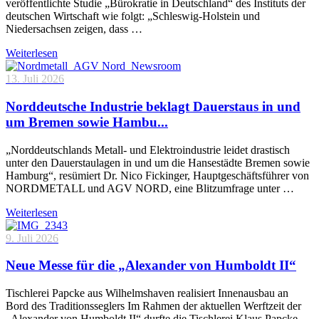
veröffentlichte Studie „Bürokratie in Deutschland“ des Instituts der
deutschen Wirtschaft wie folgt: „Schleswig-Holstein und
Niedersachsen zeigen, dass …
Weiterlesen
13. Juli 2026
Norddeutsche Industrie beklagt Dauerstaus in und
um Bremen sowie Hambu...
„Norddeutschlands Metall- und Elektroindustrie leidet drastisch
unter den Dauerstaulagen in und um die Hansestädte Bremen sowie
Hamburg“, resümiert Dr. Nico Fickinger, Hauptgeschäftsführer von
NORDMETALL und AGV NORD, eine Blitzumfrage unter …
Weiterlesen
9. Juli 2026
Neue Messe für die „Alexander von Humboldt II“
Tischlerei Papcke aus Wilhelmshaven realisiert Innenausbau an
Bord des Traditionsseglers Im Rahmen der aktuellen Werftzeit der
„Alexander von Humboldt II“ durfte die Tischlerei Klaus Papcke