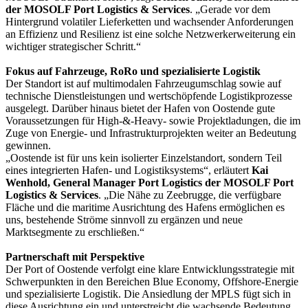
der MOSOLF Port Logistics & Services
. „Gerade vor dem
Hintergrund volatiler Lieferketten und wachsender Anforderungen
an Effizienz und Resilienz ist eine solche Netzwerkerweiterung ein
wichtiger strategischer Schritt.“
Fokus auf Fahrzeuge, RoRo und spezialisierte Logistik
Der Standort ist auf multimodalen Fahrzeugumschlag sowie auf
technische Dienstleistungen und wertschöpfende Logistikprozesse
ausgelegt. Darüber hinaus bietet der Hafen von Oostende gute
Voraussetzungen für High-&-Heavy- sowie Projektladungen, die im
Zuge von Energie- und Infrastrukturprojekten weiter an Bedeutung
gewinnen.
„Oostende ist für uns kein isolierter Einzelstandort, sondern Teil
eines integrierten Hafen- und Logistiksystems“, erläutert
Kai
Wenhold, General Manager Port Logistics der MOSOLF Port
Logistics & Services
. „Die Nähe zu Zeebrugge, die verfügbare
Fläche und die maritime Ausrichtung des Hafens ermöglichen es
uns, bestehende Ströme sinnvoll zu ergänzen und neue
Marktsegmente zu erschließen.“
Partnerschaft mit Perspektive
Der Port of Oostende verfolgt eine klare Entwicklungsstrategie mit
Schwerpunkten in den Bereichen Blue Economy, Offshore-Energie
und spezialisierte Logistik. Die Ansiedlung der MPLS fügt sich in
diese Ausrichtung ein und unterstreicht die wachsende Bedeutung