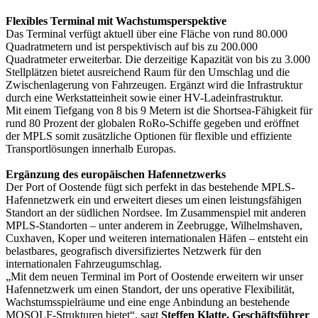
Flexibles Terminal mit Wachstumsperspektive
Das Terminal verfügt aktuell über eine Fläche von rund 80.000
Quadratmetern und ist perspektivisch auf bis zu 200.000
Quadratmeter erweiterbar. Die derzeitige Kapazität von bis zu 3.000
Stellplätzen bietet ausreichend Raum für den Umschlag und die
Zwischenlagerung von Fahrzeugen. Ergänzt wird die Infrastruktur
durch eine Werkstatteinheit sowie einer HV-Ladeinfrastruktur.
Mit einem Tiefgang von 8 bis 9 Metern ist die Shortsea-Fähigkeit für
rund 80 Prozent der globalen RoRo-Schiffe gegeben und eröffnet
der MPLS somit zusätzliche Optionen für flexible und effiziente
Transportlösungen innerhalb Europas.
Ergänzung des europäischen Hafennetzwerks
Der Port of Oostende fügt sich perfekt in das bestehende MPLS-
Hafennetzwerk ein und erweitert dieses um einen leistungsfähigen
Standort an der südlichen Nordsee. Im Zusammenspiel mit anderen
MPLS-Standorten – unter anderem in Zeebrugge, Wilhelmshaven,
Cuxhaven, Koper und weiteren internationalen Häfen – entsteht ein
belastbares, geografisch diversifiziertes Netzwerk für den
internationalen Fahrzeugumschlag.
„Mit dem neuen Terminal im Port of Oostende erweitern wir unser
Hafennetzwerk um einen Standort, der uns operative Flexibilität,
Wachstumsspielräume und eine enge Anbindung an bestehende
MOSOLF-Strukturen bietet“, sagt
Steffen Klatte, Geschäftsführer