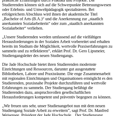
praktische Erfahrungen durch Praktika und Projekte. Die
Studierenden können sich auf die Schwerpunkte Betreuungswesen
oder Erlebnis- und Umweltpädagogik spezialisieren. Bei
erfolgreichem Abschluss wird ihnen der akademische Titel
„Bachelor of Arts (B.A.)“ und die Anerkennung zur „staatlich
anerkannten Sozialarbeiterin“ oder zum „staatlich anerkannten
Sozialarbeiter“ verliehen.
„Unsere Studierenden werden umfassend auf die vielfältigen
Herausforderungen in der Sozialen Arbeit vorbereitet und erhalten
bereits im Studium die Möglichkeit, wertvolle Praxiserfahrungen zu
sammeln und zu reflektieren“, erklärt Prof. Dr. Gero Lipsmeier,
Studiengangsleiter des neuen Studiengangs.
Die Jade Hochschule bietet ihren Studierenden modernste
Einrichtungen und Ressourcen, darunter gut ausgestattete
Bibliotheken, Labore und Praxisräume. Die enge Zusammenarbeit
mit regionalen Einrichtungen und Organisationen ermöglicht es den
Studierenden, praxisnahe Projekte durchzuführen und wertvolle
Erfahrungen zu sammeln. Der Studiengang befähigt die
Studierenden dazu, anspruchsvollen gesellschaftlichen
Herausforderungen kompetent und präventiv begegnen zu können.
„Wir freuen uns sehr, unser Studienangebot nun mit dem neuen
Studiengang Soziale Arbeit zu erweitern”, sagt Prof. Dr. Manfred
Weisensee, Präsident der Jade Hochschule. „Der Studiengang