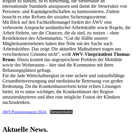
Region zu stärken, ist es notwendig, die Steuersätze an
internationale Standards anzupassen und damit die Steuersätze von
Personen- und Kapitalgesellschaften zu harmonisieren. Zudem
braucht es eine Reform der sozialen Sicherungssysteme.
Mit Blick auf den Fachkräftemangel fordert der AWV eine
verbesserte Ansprache ausländischer Arbeitskräfte sowie Regeln, die
Arbeit fördern, um die Chancen, die da sind, zu nutzen – ohne
Restriktionen des Arbeitsmarkts. “Gut die Hälfte unserer
Mitgliedsunternehmen haben ihre Nöte mit der Suche nach
Arbeitskräften. Das zeigt: Die aktuellen Maßnahmen tragen aus
verschiedenen Gründen nicht”, weiß
AWV-Vizepräsident Thomas
Bruns
. Hinzu kommt das angesprochene Problem der Mobilität
sowie des Wohnraums – hier sind die Kommunen mit ihren
Bebauungsplänen gefragt.
Für die Jade Wirtschaftsregion ist eine sichere und zukunftsfähige
Gesundheitsversorgung und medizinische Betreuung von großer
Bedeutung. Da die Krankenhausreform keine echten Lösungen
bietet, ist es umso wichtiger, die Krankenhäuser der Region
umzustrukturieren und über eine mögliche Fusion der Kliniken
nachzudenken.
AWV-Positionspapier 2024
Herunterladen
Aktuelle News.