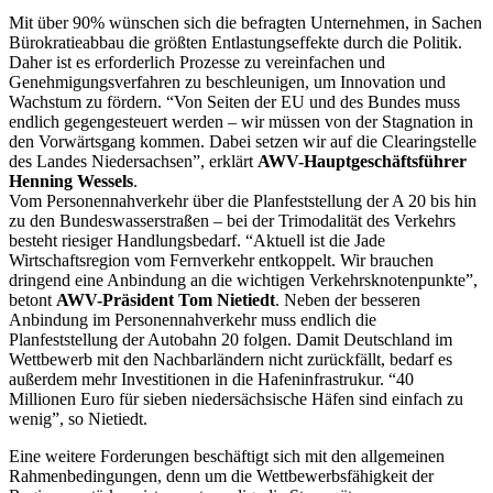
Mit über 90% wünschen sich die befragten Unternehmen, in Sachen
Bürokratieabbau die größten Entlastungseffekte durch die Politik.
Daher ist es erforderlich Prozesse zu vereinfachen und
Genehmigungsverfahren zu beschleunigen, um Innovation und
Wachstum zu fördern. “Von Seiten der EU und des Bundes muss
endlich gegengesteuert werden – wir müssen von der Stagnation in
den Vorwärtsgang kommen. Dabei setzen wir auf die Clearingstelle
des Landes Niedersachsen”, erklärt
AWV-Hauptgeschäftsführer
Henning Wessels
.
Vom Personennahverkehr über die Planfeststellung der A 20 bis hin
zu den Bundeswasserstraßen – bei der Trimodalität des Verkehrs
besteht riesiger Handlungsbedarf. “Aktuell ist die Jade
Wirtschaftsregion vom Fernverkehr entkoppelt. Wir brauchen
dringend eine Anbindung an die wichtigen Verkehrsknotenpunkte”,
betont
AWV-Präsident Tom Nietiedt
. Neben der besseren
Anbindung im Personennahverkehr muss endlich die
Planfeststellung der Autobahn 20 folgen. Damit Deutschland im
Wettbewerb mit den Nachbarländern nicht zurückfällt, bedarf es
außerdem mehr Investitionen in die Hafeninfrastrukur. “40
Millionen Euro für sieben niedersächsische Häfen sind einfach zu
wenig”, so Nietiedt.
Eine weitere Forderungen beschäftigt sich mit den allgemeinen
Rahmenbedingungen, denn um die Wettbewerbsfähigkeit der