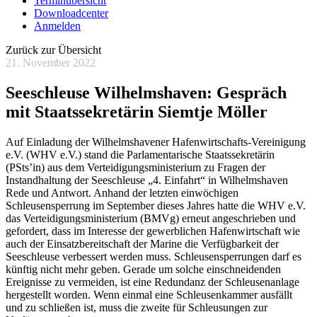
Terminübersicht
Downloadcenter
Anmelden
Zurück zur Übersicht
21. November 2022
Seeschleuse Wilhelmshaven: Gespräch
mit Staatssekretärin Siemtje Möller
Auf Einladung der Wilhelmshavener Hafenwirtschafts-Vereinigung
e.V. (WHV e.V.) stand die Parlamentarische Staatssekretärin
(PSts’in) aus dem Verteidigungsministerium zu Fragen der
Instandhaltung der Seeschleuse „4. Einfahrt“ in Wilhelmshaven
Rede und Antwort. Anhand der letzten einwöchigen
Schleusensperrung im September dieses Jahres hatte die WHV e.V.
das Verteidigungsministerium (BMVg) erneut angeschrieben und
gefordert, dass im Interesse der gewerblichen Hafenwirtschaft wie
auch der Einsatzbereitschaft der Marine die Verfügbarkeit der
Seeschleuse verbessert werden muss. Schleusensperrungen darf es
künftig nicht mehr geben. Gerade um solche einschneidenden
Ereignisse zu vermeiden, ist eine Redundanz der Schleusenanlage
hergestellt worden. Wenn einmal eine Schleusenkammer ausfällt
und zu schließen ist, muss die zweite für Schleusungen zur