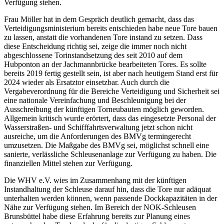
Verfügung stehen.
Frau Möller hat in dem Gespräch deutlich gemacht, dass das
Verteidigungsministerium bereits entschieden habe neue Tore bauen
zu lassen, anstatt die vorhandenen Tore instand zu setzen. Dass
diese Entscheidung richtig sei, zeige die immer noch nicht
abgeschlossene Torinstandsetzung des seit 2010 auf dem
Hubponton an der Jachmannbrücke bearbeiteten Tores. Es sollte
bereits 2019 fertig gestellt sein, ist aber nach heutigem Stand erst für
2024 wieder als Ersatztor einsetzbar. Auch durch die
Vergabeverordnung für die Bereiche Verteidigung und Sicherheit sei
eine nationale Vereinfachung und Beschleunigung bei der
Ausschreibung der künftigen Torneubauten möglich geworden.
Allgemein kritisch wurde erörtert, dass das eingesetzte Personal der
Wasserstraßen- und Schifffahrtsverwaltung jetzt schon nicht
ausreiche, um die Anforderungen des BMVg termingerecht
umzusetzen. Die Maßgabe des BMVg sei, möglichst schnell eine
sanierte, verlässliche Schleusenanlage zur Verfügung zu haben. Die
finanziellen Mittel stehen zur Verfügung.
Die WHV e.V. wies im Zusammenhang mit der künftigen
Instandhaltung der Schleuse darauf hin, dass die Tore nur adäquat
unterhalten werden können, wenn passende Dockkapazitäten in der
Nähe zur Verfügung stehen. Im Bereich der NOK-Schleusen
Brunsbüttel habe diese Erfahrung bereits zur Planung eines