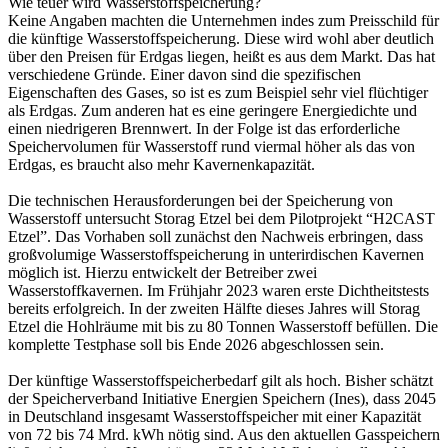
Wie teuer wird Wasserstoffspeicherung?
Keine Angaben machten die Unternehmen indes zum Preisschild für
die künftige Wasserstoffspeicherung. Diese wird wohl aber deutlich
über den Preisen für Erdgas liegen, heißt es aus dem Markt. Das hat
verschiedene Gründe. Einer davon sind die spezifischen
Eigenschaften des Gases, so ist es zum Beispiel sehr viel flüchtiger
als Erdgas. Zum anderen hat es eine geringere Energiedichte und
einen niedrigeren Brennwert. In der Folge ist das erforderliche
Speichervolumen für Wasserstoff rund viermal höher als das von
Erdgas, es braucht also mehr Kavernenkapazität.
Die technischen Herausforderungen bei der Speicherung von
Wasserstoff untersucht Storag Etzel bei dem Pilotprojekt “H2CAST
Etzel”. Das Vorhaben soll zunächst den Nachweis erbringen, dass
großvolumige Wasserstoffspeicherung in unterirdischen Kavernen
möglich ist. Hierzu entwickelt der Betreiber zwei
Wasserstoffkavernen. Im Frühjahr 2023 waren erste Dichtheitstests
bereits erfolgreich. In der zweiten Hälfte dieses Jahres will Storag
Etzel die Hohlräume mit bis zu 80 Tonnen Wasserstoff befüllen. Die
komplette Testphase soll bis Ende 2026 abgeschlossen sein.
Der künftige Wasserstoffspeicherbedarf gilt als hoch. Bisher schätzt
der Speicherverband Initiative Energien Speichern (Ines), dass 2045
in Deutschland insgesamt Wasserstoffspeicher mit einer Kapazität
von 72 bis 74 Mrd. kWh nötig sind. Aus den aktuellen Gasspeichern