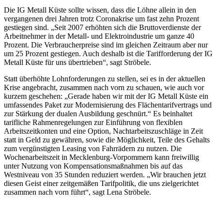
Die IG Metall Küste sollte wissen, dass die Löhne allein in den
vergangenen drei Jahren trotz Coronakrise um fast zehn Prozent
gestiegen sind. „Seit 2007 erhöhten sich die Bruttoverdienste der
Arbeitnehmer in der Metall- und Elektroindustrie um ganze 40
Prozent. Die Verbraucherpreise sind im gleichen Zeitraum aber nur
um 25 Prozent gestiegen. Auch deshalb ist die Tarifforderung der IG
Metall Küste für uns übertrieben“, sagt Ströbele.
Statt überhöhte Lohnforderungen zu stellen, sei es in der aktuellen
Krise angebracht, zusammen nach vorn zu schauen, wie auch vor
kurzem geschehen: „Gerade haben wir mit der IG Metall Küste ein
umfassendes Paket zur Modernisierung des Flächentarifvertrags und
zur Stärkung der dualen Ausbildung geschnürt.“ Es beinhaltet
tarifliche Rahmenregelungen zur Einführung von flexiblen
Arbeitszeitkonten und eine Option, Nachtarbeitszuschläge in Zeit
statt in Geld zu gewähren, sowie die Möglichkeit, Teile des Gehalts
zum vergünstigten Leasing von Fahrrädern zu nutzen. Die
Wochenarbeitszeit in Mecklenburg-Vorpommern kann freiwillig
unter Nutzung von Kompensationsmaßnahmen bis auf das
Westniveau von 35 Stunden reduziert werden. „Wir brauchen jetzt
diesen Geist einer zeitgemäßen Tarifpolitik, die uns zielgerichtet
zusammen nach vorn führt“, sagt Lena Ströbele.