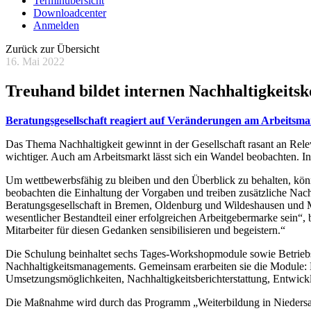
Terminübersicht
Downloadcenter
Anmelden
Zurück zur Übersicht
16. Mai 2022
Treuhand bildet internen Nachhaltigkeits
Beratungsgesellschaft reagiert auf Veränderungen am Arbeitsma
Das Thema Nachhaltigkeit gewinnt in der Gesellschaft rasant an Re
wichtiger. Auch am Arbeitsmarkt lässt sich ein Wandel beobachten. In
Um wettbewerbsfähig zu bleiben und den Überblick zu behalten, könn
beobachten die Einhaltung der Vorgaben und treiben zusätzliche Nachh
Beratungsgesellschaft in Bremen, Oldenburg und Wildeshausen und Mit
wesentlicher Bestandteil einer erfolgreichen Arbeitgebermarke sein
Mitarbeiter für diesen Gedanken sensibilisieren und begeistern.“
Die Schulung beinhaltet sechs Tages-Workshopmodule sowie Betriebs
Nachhaltigkeitsmanagements. Gemeinsam erarbeiten sie die Module: N
Umsetzungsmöglichkeiten, Nachhaltigkeitsberichterstattung, Entwick
Die Maßnahme wird durch das Programm „Weiterbildung in Niedersachse