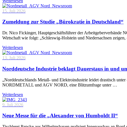
Weiterlesen
15. Juli 2026
Zumeldung zur Studie „Bürokratie in Deutschland“
Dr. Nico Fickinger, Hauptgeschäftsführer der Arbeitgeberverbände
Wirtschaft wie folgt: „Schleswig-Holstein und Niedersachsen zeigen
Weiterlesen
13. Juli 2026
Norddeutsche Industrie beklagt Dauerstaus in und 
„Norddeutschlands Metall- und Elektroindustrie leidet drastisch unt
NORDMETALL und AGV NORD, eine Blitzumfrage unter …
Weiterlesen
9. Juli 2026
Neue Messe für die „Alexander von Humboldt II“
Tischlerei Papcke aus Wilhelmshaven realisiert Innenausbau an Bord