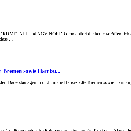
 NORDMETALL und AGV NORD kommentiert die heute veröffentlichte Stu
, dass …
um Bremen sowie Hambu...
er den Dauerstaulagen in und um die Hansestädte Bremen sowie Hamburg
 des Traditionsseglers Im Rahmen der aktuellen Werftzeit der „Alexan