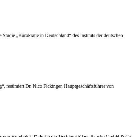
die „Bürokratie in Deutschland“ des Instituts der deutschen
“, resümiert Dr. Nico Fickinger, Hauptgeschäftsführer von
der von Humboldt II“ durfte die Tischlerei Klaus Papcke GmbH & Co.