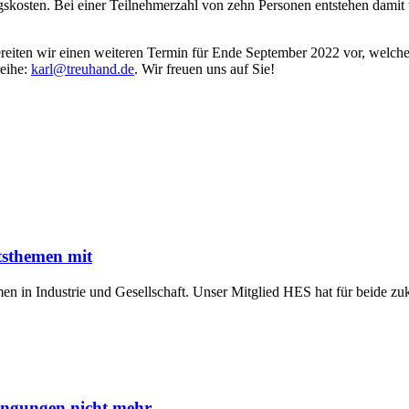
gskosten. Bei einer Teilnehmerzahl von zehn Personen entstehen damit
 bereiten wir einen weiteren Termin für Ende September 2022 vor, welch
reihe:
karl@treuhand.de
. Wir freuen uns auf Sie!
tsthemen mit
n in Industrie und Gesellschaft. Unser Mitglied HES hat für beide z
ngungen nicht mehr ...