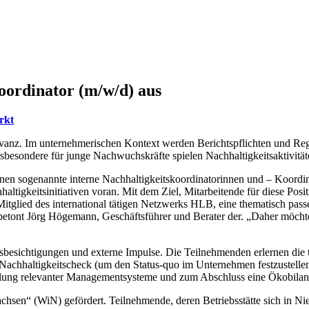
koordinator (m/w/d) aus
rkt
levanz. Im unternehmerischen Kontext werden Berichtspflichten und R
sbesondere für junge Nachwuchskräfte spielen Nachhaltigkeitsaktivitäte
en sogenannte interne Nachhaltigkeitskoordinatorinnen und – Koordina
altigkeitsinitiativen voran. Mit dem Ziel, Mitarbeitende für diese Pos
glied des international tätigen Netzwerks HLB, eine thematisch passe
“, betont Jörg Högemann, Geschäftsführer und Berater der. „Daher möc
besichtigungen und externe Impulse. Die Teilnehmenden erlernen die 
achhaltigkeitscheck (um den Status-quo im Unternehmen festzustellen)
lung relevanter Managementsysteme und zum Abschluss eine Ökobilanzi
n“ (WiN) gefördert. Teilnehmende, deren Betriebsstätte sich in Niede