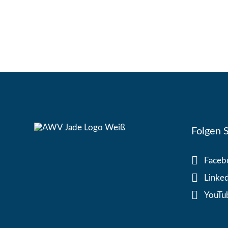
Folgen S
Faceb
Linke
YouTu