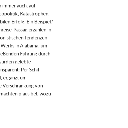
n immer auch, auf
eopolitik, Katastrophen,
ilen Erfolg. Ein Beispiel?
nreise-Passagierzahlen in
ionistischen Tendenzen
s Werks in Alabama, um
hließenden Führung durch
wurden gelebte
nsparent: Per Schiff
l, ergänzt um
ive Verschränkung von
machten plausibel, wozu