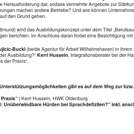
de Herausforderung dar, sodass vermehrte Angebote zur Stärku
hrungen machen andere Betriebe? Und wie können Unternehmen 
auf den Grund gehen.
ittmund) wird das Ausbildungskonzept unter dem Titel „Berufs
en berichten. Im Anschluss daran findet eine Besichtigung mit e
ujicic-Buckl
(beide Agentur für Arbeit Wilhelmshaven) in ihrem 
 der Ausbildung?“
Kerri Hussein
, Integrationsberater bei der
 der Praxis“.
 Unterstützungsmöglichkeiten gibt es auf dem Weg zur bzw.
 Praxis“
| Kerri Hussein, HWK Oldenburg
: Unüberwindbare Hürden bei Sprachdefiziten?“ inkl. ansc