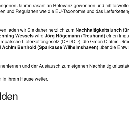
rgangenen Jahren rasant an Relevanz gewonnen und mittlerweil
hten und Regularien wie die EU-Taxonomie und das Lieferkette
n laden wir Sie daher herzlich zum
Nachhaltigkeitslunch fü
enning Wessels
wird
Jörg Högemann (Treuhand)
einen Impul
uropäische Lieferkettengesetz (CSDDD), die Green Claims Direc
d
Achim Berthold
(Sparkasse Wilhelmshaven)
über die Entw
enlernen und der Austausch zum eigenen Nachhaltigkeitsstat
 in Ihrem Hause weiter.
lden