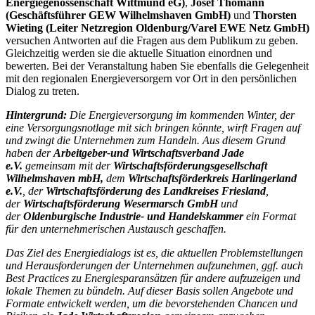
Energiegenossenschaft Wittmund eG)
,
Josef Thomann
(Geschäftsführer GEW Wilhelmshaven GmbH)
und
Thorsten
Wieting (Leiter Netzregion Oldenburg/Varel EWE Netz GmbH)
versuchen Antworten auf die Fragen aus dem Publikum zu geben.
Gleichzeitig werden sie die aktuelle Situation einordnen und
bewerten. Bei der Veranstaltung haben Sie ebenfalls die Gelegenheit
mit den regionalen Energieversorgern vor Ort in den persönlichen
Dialog zu treten.
Hintergrund:
Die Energieversorgung im kommenden Winter, der
eine Versorgungsnotlage mit sich bringen könnte, wirft Fragen auf
und zwingt die Unternehmen zum Handeln. Aus diesem Grund
haben der
Arbeitgeber-und Wirtschaftsverband Jade
e.V.
gemeinsam mit der
Wirtschaftsförderungsgesellschaft
Wilhelmshaven mbH,
dem
Wirtschaftsförderkreis Harlingerland
e.V.
, der
Wirtschaftsförderung des Landkreises Friesland
,
der
Wirtschaftsförderung Wesermarsch GmbH
und
der
Oldenburgische Industrie- und Handelskammer
ein Format
für den unternehmerischen Austausch geschaffen.
Das Ziel des Energiedialogs ist es, die aktuellen Problemstellungen
und Herausforderungen der Unternehmen aufzunehmen, ggf. auch
Best Practices zu Energiesparansätzen für andere aufzuzeigen und
lokale Themen zu bündeln. Auf dieser Basis sollen Angebote und
Formate entwickelt werden, um die bevorstehenden Chancen und