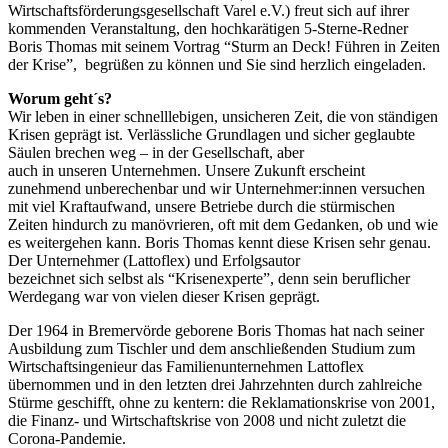
Wirtschaftsförderungsgesellschaft Varel e.V.) freut sich auf ihrer
kommenden Veranstaltung, den hochkarätigen 5-Sterne-Redner
Boris Thomas mit seinem Vortrag “Sturm an Deck! Führen in Zeiten
der Krise”, begrüßen zu können und Sie sind herzlich eingeladen.
Worum geht´s?
Wir leben in einer schnelllebigen, unsicheren Zeit, die von ständigen
Krisen geprägt ist. Verlässliche Grundlagen und sicher geglaubte
Säulen brechen weg – in der Gesellschaft, aber
auch in unseren Unternehmen. Unsere Zukunft erscheint
zunehmend unberechenbar und wir Unternehmer:innen versuchen
mit viel Kraftaufwand, unsere Betriebe durch die stürmischen
Zeiten hindurch zu manövrieren, oft mit dem Gedanken, ob und wie
es weitergehen kann. Boris Thomas kennt diese Krisen sehr genau.
Der Unternehmer (Lattoflex) und Erfolgsautor
bezeichnet sich selbst als “Krisenexperte”, denn sein beruflicher
Werdegang war von vielen dieser Krisen geprägt.
Der 1964 in Bremervörde geborene Boris Thomas hat nach seiner
Ausbildung zum Tischler und dem anschließenden Studium zum
Wirtschaftsingenieur das Familienunternehmen Lattoflex
übernommen und in den letzten drei Jahrzehnten durch zahlreiche
Stürme geschifft, ohne zu kentern: die Reklamationskrise von 2001,
die Finanz- und Wirtschaftskrise von 2008 und nicht zuletzt die
Corona-Pandemie.