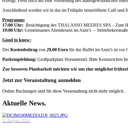
erzeugt. Freut euch auf eine Vorstellung des außergewöhnlichen Inte
Anschließend werden wir in das im Frühjahr neueröffnete Café und H
Programm:
17:00 Uhr:
Besichtigung des THALASSO MEERES SPA – Zum Haf
19:00 Uhr:
Gemeinsames Abendessen im Anni’s – Störtebekerstraß
Good to know:
Der
Kostenbeitrag
von
29,00 Euro
für das Buffet im Anni’s ist vor O
Parkempfehlung:
Großparkplatz Horumersiel. Bitte Kennzeichen b
Zur besseren Planbarkeit möchten wir um eine möglichst frühze
Jetzt zur Veranstaltung anmelden
Online Buchungen sind für diese Veranstaltung nicht mehr möglich.
Aktuelle News.
5. August 2026