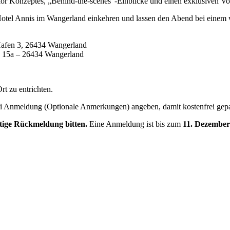
rior Konzeptes, „Behind-the-scenes“-Einblicke und einen exklusiven V
otel Annis im Wangerland einkehren und lassen den Abend bei einem w
en 3, 26434 Wangerland
e 15a – 26434 Wangerland
rt zu entrichten.
ei Anmeldung (Optionale Anmerkungen) angeben, damit kostenfrei gep
itige Rückmeldung bitten.
Eine Anmeldung ist bis zum
11. Dezember