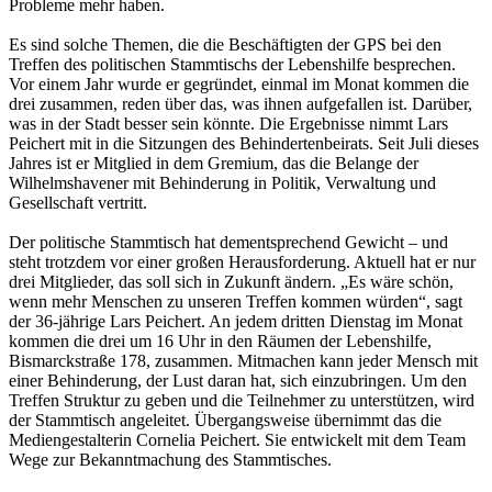
Probleme mehr haben.
Es sind solche Themen, die die Beschäftigten der GPS bei den
Treffen des politischen Stammtischs der Lebenshilfe besprechen.
Vor einem Jahr wurde er gegründet, einmal im Monat kommen die
drei zusammen, reden über das, was ihnen aufgefallen ist. Darüber,
was in der Stadt besser sein könnte. Die Ergebnisse nimmt Lars
Peichert mit in die Sitzungen des Behindertenbeirats. Seit Juli dieses
Jahres ist er Mitglied in dem Gremium, das die Belange der
Wilhelmshavener mit Behinderung in Politik, Verwaltung und
Gesellschaft vertritt.
Der politische Stammtisch hat dementsprechend Gewicht – und
steht trotzdem vor einer großen Herausforderung. Aktuell hat er nur
drei Mitglieder, das soll sich in Zukunft ändern. „Es wäre schön,
wenn mehr Menschen zu unseren Treffen kommen würden“, sagt
der 36-jährige Lars Peichert. An jedem dritten Dienstag im Monat
kommen die drei um 16 Uhr in den Räumen der Lebenshilfe,
Bismarckstraße 178, zusammen. Mitmachen kann jeder Mensch mit
einer Behinderung, der Lust daran hat, sich einzubringen. Um den
Treffen Struktur zu geben und die Teilnehmer zu unterstützen, wird
der Stammtisch angeleitet. Übergangsweise übernimmt das die
Mediengestalterin Cornelia Peichert. Sie entwickelt mit dem Team
Wege zur Bekanntmachung des Stammtisches.