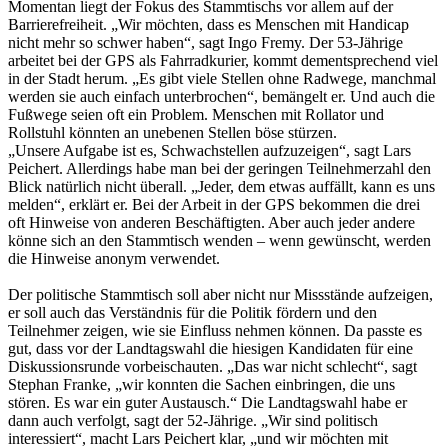
Momentan liegt der Fokus des Stammtischs vor allem auf der
Barrierefreiheit. „Wir möchten, dass es Menschen mit Handicap
nicht mehr so schwer haben“, sagt Ingo Fremy. Der 53-Jährige
arbeitet bei der GPS als Fahrradkurier, kommt dementsprechend viel
in der Stadt herum. „Es gibt viele Stellen ohne Radwege, manchmal
werden sie auch einfach unterbrochen“, bemängelt er. Und auch die
Fußwege seien oft ein Problem. Menschen mit Rollator und
Rollstuhl könnten an unebenen Stellen böse stürzen.
„Unsere Aufgabe ist es, Schwachstellen aufzuzeigen“, sagt Lars
Peichert. Allerdings habe man bei der geringen Teilnehmerzahl den
Blick natürlich nicht überall. „Jeder, dem etwas auffällt, kann es uns
melden“, erklärt er. Bei der Arbeit in der GPS bekommen die drei
oft Hinweise von anderen Beschäftigten. Aber auch jeder andere
könne sich an den Stammtisch wenden – wenn gewünscht, werden
die Hinweise anonym verwendet.
Der politische Stammtisch soll aber nicht nur Missstände aufzeigen,
er soll auch das Verständnis für die Politik fördern und den
Teilnehmer zeigen, wie sie Einfluss nehmen können. Da passte es
gut, dass vor der Landtagswahl die hiesigen Kandidaten für eine
Diskussionsrunde vorbeischauten. „Das war nicht schlecht“, sagt
Stephan Franke, „wir konnten die Sachen einbringen, die uns
stören. Es war ein guter Austausch.“ Die Landtagswahl habe er
dann auch verfolgt, sagt der 52-Jährige. „Wir sind politisch
interessiert“, macht Lars Peichert klar, „und wir möchten mit