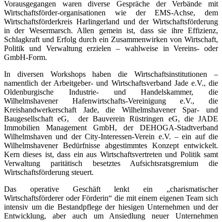
Vorausgegangen waren diverse Gespräche der Verbände mit
Wirtschaftsförder-organisationen wie der EMS-Achse, dem
Wirtschaftsförderkreis Harlingerland und der Wirtschaftsförderung
in der Wesermarsch. Allen gemein ist, dass sie ihre Effizienz,
Schlagkraft und Erfolg durch ein Zusammenwirken von Wirtschaft,
Politik und Verwaltung erzielen – wahlweise in Vereins- oder
GmbH-Form.
In diversen Workshops haben die Wirtschaftsinstitutionen –
namentlich der Arbeitgeber- und Wirtschaftsverband Jade e.V., die
Oldenburgische Industrie- und Handelskammer, die
Wilhelmshavener Hafenwirtschafts-Vereinigung e.V., die
Kreishandwerkerschaft Jade, die Wilhelmshavener Spar- und
Baugesellschaft eG,
der Bauverein Rüstringen eG, die JADE
Immobilien Management GmbH, der DEHOGA-Stadtverband
Wilhelmshaven und der City-Interessen-Verein e.V. – ein auf die
Wilhelmshavener Bedürfnisse abgestimmtes Konzept entwickelt.
Kern dieses ist, dass ein aus Wirtschaftsvertreten und Politik samt
Verwaltung paritätisch besetztes Aufsichtsratsgremium die
Wirtschaftsförderung steuert.
Das operative Geschäft lenkt ein „charismatischer
Wirtschaftsförderer oder Förderin“ die mit einem eigenen Team sich
intensiv um die Bestandpflege der hiesigen Unternehmen und der
Entwicklung, aber auch um Ansiedlung neuer Unternehmen