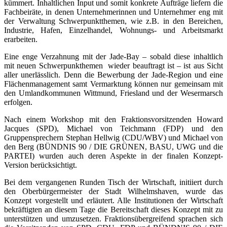
kümmert. Inhaltlichen Input und somit konkrete Aufträge liefern die
Fachbeiräte, in denen Unternehmerinnen und Unternehmer eng mit
der Verwaltung Schwerpunktthemen, wie z.B. in den Bereichen,
Industrie, Hafen, Einzelhandel, Wohnungs- und Arbeitsmarkt
erarbeiten.
Eine enge Verzahnung mit der Jade-Bay – sobald diese inhaltlich
mit neuen Schwerpunkthemen
wieder beauftragt ist – ist aus Sicht
aller unerlässlich. Denn die Bewerbung der Jade-Region und eine
Flächenmanagement samt Vermarktung können nur gemeinsam mit
den Umlandkommunen Wittmund, Friesland und der Wesermarsch
erfolgen.
Nach einem Workshop mit den Fraktionsvorsitzenden Howard
Jacques (SPD), Michael von Teichmann (FDP) und den
Gruppensprechern Stephan Hellwig (CDU/WBV) und Michael von
den Berg (BÜNDNIS 90 / DIE GRÜNEN, BASU, UWG und die
PARTEI) wurden auch deren Aspekte in der finalen Konzept-
Version berücksichtigt.
Bei dem vergangenen Runden Tisch der Wirtschaft, initiiert durch
den Oberbürgermeister der Stadt Wilhelmshaven, wurde das
Konzept vorgestellt und erläutert. Alle Institutionen der Wirtschaft
bekräftigten an diesem Tage die Bereitschaft dieses Konzept mit zu
unterstützen und umzusetzen. Fraktionsübergreifend sprachen sich