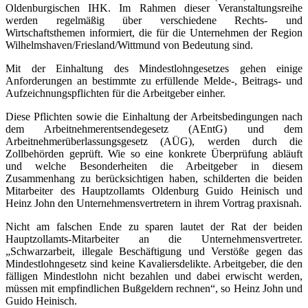
Oldenburgischen IHK. Im Rahmen dieser Veranstaltungsreihe
werden regelmäßig über verschiedene Rechts- und
Wirtschaftsthemen informiert, die für die Unternehmen der Region
Wilhelmshaven/Friesland/Wittmund von Bedeutung sind.
Mit der Einhaltung des Mindestlohngesetzes gehen einige
Anforderungen an bestimmte zu erfüllende Melde-, Beitrags- und
Aufzeichnungspflichten für die Arbeitgeber einher.
Diese Pflichten sowie die Einhaltung der Arbeitsbedingungen nach
dem Arbeitnehmerentsendegesetz (AEntG) und dem
Arbeitnehmerüberlassungsgesetz (AÜG), werden durch die
Zollbehörden geprüft. Wie so eine konkrete Überprüfung abläuft
und welche Besonderheiten die Arbeitgeber in diesem
Zusammenhang zu berücksichtigen haben, schilderten die beiden
Mitarbeiter des Hauptzollamts Oldenburg Guido Heinisch und
Heinz John den Unternehmensvertretern in ihrem Vortrag praxisnah.
Nicht am falschen Ende zu sparen lautet der Rat der beiden
Hauptzollamts-Mitarbeiter an die Unternehmensvertreter.
„Schwarzarbeit, illegale Beschäftigung und Verstöße gegen das
Mindestlohngesetz sind keine Kavaliersdelikte. Arbeitgeber, die den
fälligen Mindestlohn nicht bezahlen und dabei erwischt werden,
müssen mit empfindlichen Bußgeldern rechnen“, so Heinz John und
Guido Heinisch.