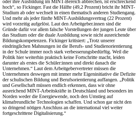
oder ihre Ausbildung im MINT-Bereich abbrechen, ist erschreckend
hoch“, so Fickinger. Fast die Hälfte (49,2 Prozent) bricht ihr MINT-
Studium ab oder wechselt in einen thematisch anderen Studiengang.
Und mehr als jeder fünfte MINT-Ausbildungsvertrag (22 Prozent)
wird vorzeitig aufgelöst. Laut den Arbeitgeber.innen sind die
Gründe dafür vor allem falsche Vorstellungen der jungen Leute über
das Studium oder die duale Ausbildung sowie nicht ausreichende
Bildungskompetenzen. Fickinger kritisiert: „Trotz unserer
eindringlichen Mahnungen ist die Berufs- und Studienorientierung
in der Schule immer noch stark verbesserungsbedürftig. Weil die
Politik hier weiterhin praktisch keine Fortschritte macht, leiden
darunter als erstes die Schüler:innen und direkt danach die
Unternehmen.“ Laut dem Arbeitgebervertreter müssen die
Unternehmen deswegen mit immer mehr Eigeninitiative die Defizite
der schulischen Bildung und Berufsorientierung auffangen. „Politik
und Gesellschaft müssen endlich erkennen, dass wir ohne
ausreichend MINT-Arbeitskräfte in Deutschland und besonders im
Norden weder die Energiewende, noch den Umstieg auf
klimafreundliche Technologien schaffen. Und schon gar nicht den
so dringend nötigen Anschluss an die international viel weiter
fortgeschrittene Digitalisierung.“