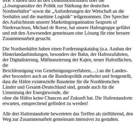
IHK‘s haben dort an den Diskussionsrunden über die
„Lösungsansätze der Politik zur Stärkung der deutschen
Nordseehäfen“ sowie die „Anforderungen der Wirtschaft an die
Seehäfen und die maritime Logistik“ teilgenommen. Der Sprecher
des Aufsichtsrats unserer Marketingorganisation Seaports of
Niedersachsen, Michael de Reese, hat unsere Hafengruppe geführt
und mit den Anwesenden gemeinsam eine Lösung für eine bessere
Zusammenarbeit gesucht.
Die Nordseehäfen haben einen Forderungskatalog (u.a. Ausbau der
Hinterlandanbindungen, besonders der Bahn, der Hafenzufahrten,
der Digitalisierung, Mitfinanzierung der Kajen, neuer Hafenflächen,
die
Beschleunigung von Genehmigungsverfahren,…) an die Landes-
aber besonders auch an die Bundespolitik erarbeitet und festgestellt,
dass die Häfen existenzielle Bausteine für die Norddeutschen
Länder und Gesamt-Deutschland sind, gerade auch für die
Umsetzung der Energiewende, die
ohne die Häfen keine Chancen auf Zukunft hat. Die Hafenstandorte
erwarten, entsprechend gefördert zu werden!
Alle drei Hafenstandorte bewerteten das Treffen als zielführend, den
Weg zur Zusammenarbeit gemeinsam intensiver zu gestalten.