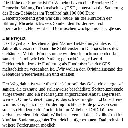
Die Höhe der Summe ist für Wilhelmshaven eine Premiere: Die
Deutsche Stiftung Denkmalschutz (DSD) unterstützt die Sanierung
des Beka-Gebäudes im Textilhof mit 100.000 Euro.
Dementsprechend groß war die Freude, als die Kuratorin der
Stiftung, Micaela Schweers-Sander, den Förderbescheid
überbrachte. „Hier wird ein Dornröschen wachgeküsst“, sagte sie.
Das Projekt
Das Lagerhaus des ehemaligen Marine-Bekleidungsamtes ist 111
Jahre alt. Genauso alt sind die Stahlfenster im Dachgeschoss des
Gebäudes. Mit der Fördersumme werden sie im kommenden Jahr
saniert. „Damit wird ein Anfang gemacht“, sagte Bernd
Heidenreich, dem die Förderung als Fundraiser bei der GPS
maßgeblich zu verdanken ist. „Wir wollen den Originalzustand des
Gebäudes wiederherstellen und erhalten.“
Der Weg dahin ist weit: über die Jahre soll das Gebäude energetisch
saniert, die ergraute und stellenweise beschädigte Spritzputzfassade
aufgearbeitet und ein nachträglich angebrachter Anbau abgerissen
werden. Ohne Unterstützung ist das schwer möglich. „Daher freuen
wir uns sehr, dass diese Förderung nicht das Ende gewesen sein
soll“, so Heidenreich. Doch nicht nur Mittel der DSD können
verbaut werden: Die Stadt Wilhelmshaven hat den Textilhof mit ins
künftige Sanierungsgebiet Tonndeich aufgenommen. Dadurch sind
weitere Förderungen möglich.