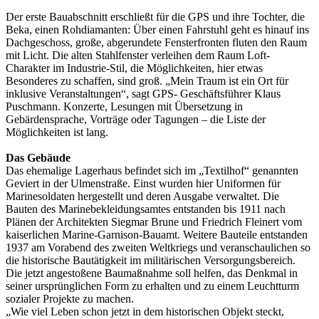
Der erste Bauabschnitt erschließt für die GPS und ihre Tochter, die
Beka, einen Rohdiamanten: Über einen Fahrstuhl geht es hinauf ins
Dachgeschoss, große, abgerundete Fensterfronten fluten den Raum
mit Licht. Die alten Stahlfenster verleihen dem Raum Loft-
Charakter im Industrie-Stil, die Möglichkeiten, hier etwas
Besonderes zu schaffen, sind groß. „Mein Traum ist ein Ort für
inklusive Veranstaltungen“, sagt GPS- Geschäftsführer Klaus
Puschmann. Konzerte, Lesungen mit Übersetzung in
Gebärdensprache, Vorträge oder Tagungen – die Liste der
Möglichkeiten ist lang.
Das Gebäude
Das ehemalige Lagerhaus befindet sich im „Textilhof“ genannten
Geviert in der Ulmenstraße. Einst wurden hier Uniformen für
Marinesoldaten hergestellt und deren Ausgabe verwaltet. Die
Bauten des Marinebekleidungsamtes entstanden bis 1911 nach
Plänen der Architekten Siegmar Brune und Friedrich Fleinert vom
kaiserlichen Marine-Garnison-Bauamt. Weitere Bauteile entstanden
1937 am Vorabend des zweiten Weltkriegs und veranschaulichen so
die historische Bautätigkeit im militärischen Versorgungsbereich.
Die jetzt angestoßene Baumaßnahme soll helfen, das Denkmal in
seiner ursprünglichen Form zu erhalten und zu einem Leuchtturm
sozialer Projekte zu machen.
„Wie viel Leben schon jetzt in dem historischen Objekt steckt,