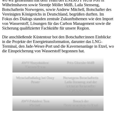
wo wir gemeinsam mit dem Team des ENERGY HUB Port of
Wilhelmshaven sowie Siemtje Möller MdB, Laila Stenseng,
Botschafterin Norwegens, sowie Andrew Mitchell, Botschafter des
Vereinigten Königreichs in Deutschland, begrüßen durften. Im
Fokus des Dialogs standen zentrale Zukunftsthemen wie den Import
von Wasserstoff, Lösungen für das Carbon Management sowie die
Sicherung qualifizierter Fachkräfte für unsere Region.
Die anschließende Küstentour bot den Botschafter:innen Einblicke
in die Projekte der Energietransformation, darunter das LNG-
Terminal, den Jade-Weser-Port und die Kavernenanlage in Etzel, wo
die Einspeicherung von Wasserstoff begonnen hat.
AWV-Vizepräsident
Fritz Güntzler MdB
Thomas Bruns
Wirtschaftsdialog bei Onxy
Norwegens Botschafterin
Power
Laila Stenseng und der
britische Botschafter
Andrew Mitchell
AWV-Präsident Tom
Besuch der
Nietiedt
Kavernenanlage in Etzel