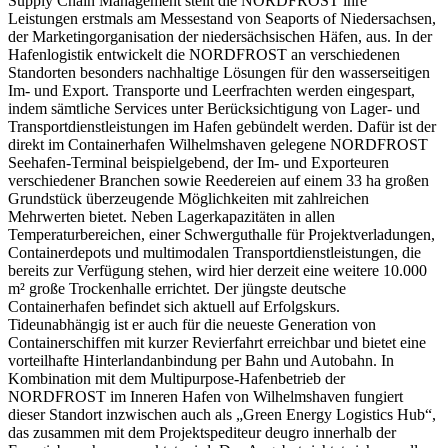
Supply Chain Management stellt die NORDFROST ihre
Leistungen erstmals am Messestand von Seaports of Niedersachsen,
der Marketingorganisation der niedersächsischen Häfen, aus. In der
Hafenlogistik entwickelt die NORDFROST an verschiedenen
Standorten besonders nachhaltige Lösungen für den wasserseitigen
Im- und Export. Transporte und Leerfrachten werden eingespart,
indem sämtliche Services unter Berücksichtigung von Lager- und
Transportdienstleistungen im Hafen gebündelt werden. Dafür ist der
direkt im Containerhafen Wilhelmshaven gelegene NORDFROST
Seehafen-Terminal beispielgebend, der Im- und Exporteuren
verschiedener Branchen sowie Reedereien auf einem 33 ha großen
Grundstück überzeugende Möglichkeiten mit zahlreichen
Mehrwerten bietet. Neben Lagerkapazitäten in allen
Temperaturbereichen, einer Schwerguthalle für Projektverladungen,
Containerdepots und multimodalen Transportdienstleistungen, die
bereits zur Verfügung stehen, wird hier derzeit eine weitere 10.000
m² große Trockenhalle errichtet. Der jüngste deutsche
Containerhafen befindet sich aktuell auf Erfolgskurs.
Tideunabhängig ist er auch für die neueste Generation von
Containerschiffen mit kurzer Revierfahrt erreichbar und bietet eine
vorteilhafte Hinterlandanbindung per Bahn und Autobahn. In
Kombination mit dem Multipurpose-Hafenbetrieb der
NORDFROST im Inneren Hafen von Wilhelmshaven fungiert
dieser Standort inzwischen auch als „Green Energy Logistics Hub“,
das zusammen mit dem Projektspediteur deugro innerhalb der