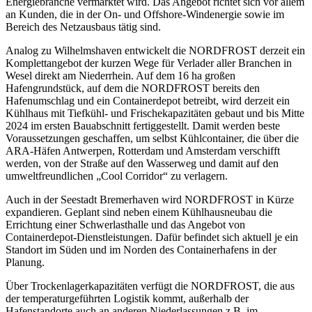
Energiebranche vermarktet wird. Das Angebot richtet sich vor allem
an Kunden, die in der On- und Offshore-Windenergie sowie im
Bereich des Netzausbaus tätig sind.
Analog zu Wilhelmshaven entwickelt die NORDFROST derzeit ein
Komplettangebot der kurzen Wege für Verlader aller Branchen in
Wesel direkt am Niederrhein. Auf dem 16 ha großen
Hafengrundstück, auf dem die NORDFROST bereits den
Hafenumschlag und ein Containerdepot betreibt, wird derzeit ein
Kühlhaus mit Tiefkühl- und Frischekapazitäten gebaut und bis Mitte
2024 im ersten Bauabschnitt fertiggestellt. Damit werden beste
Voraussetzungen geschaffen, um selbst Kühlcontainer, die über die
ARA-Häfen Antwerpen, Rotterdam und Amsterdam verschifft
werden, von der Straße auf den Wasserweg und damit auf den
umweltfreundlichen „Cool Corridor“ zu verlagern.
Auch in der Seestadt Bremerhaven wird NORDFROST in Kürze
expandieren. Geplant sind neben einem Kühlhausneubau die
Errichtung einer Schwerlasthalle und das Angebot von
Containerdepot-Dienstleistungen. Dafür befindet sich aktuell je ein
Standort im Süden und im Norden des Containerhafens in der
Planung.
Über Trockenlagerkapazitäten verfügt die NORDFROST, die aus
der temperaturgeführten Logistik kommt, außerhalb der
Hafenstandorte auch an anderen Niederlassungen z.B. im