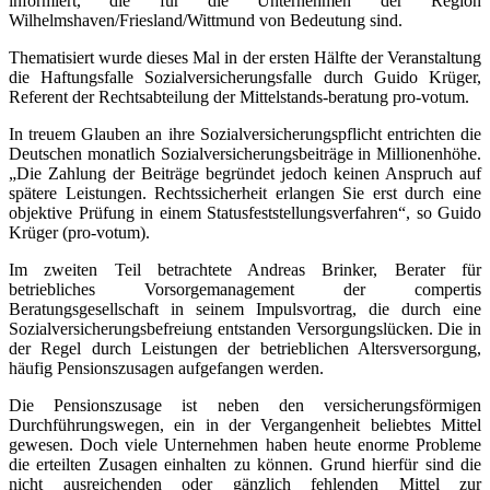
informiert, die für die Unternehmen der Region
Wilhelmshaven/Friesland/Wittmund von Bedeutung sind.
Thematisiert wurde dieses Mal in der ersten Hälfte der Veranstaltung
die Haftungsfalle Sozialversicherungsfalle durch Guido Krüger,
Referent der Rechtsabteilung der Mittelstands-beratung pro-votum.
In treuem Glauben an ihre Sozialversicherungspflicht entrichten die
Deutschen monatlich Sozialversicherungsbeiträge in Millionenhöhe.
„Die Zahlung der Beiträge begründet jedoch keinen Anspruch auf
spätere Leistungen. Rechtssicherheit erlangen Sie erst durch eine
objektive Prüfung in einem Statusfeststellungsverfahren“, so Guido
Krüger (pro-votum).
Im zweiten Teil betrachtete Andreas Brinker, Berater für
betriebliches Vorsorgemanagement der compertis
Beratungsgesellschaft in seinem Impulsvortrag, die durch eine
Sozialversicherungsbefreiung entstanden Versorgungslücken. Die in
der Regel durch Leistungen der betrieblichen Altersversorgung,
häufig Pensionszusagen aufgefangen werden.
Die Pensionszusage ist neben den versicherungsförmigen
Durchführungswegen, ein in der Vergangenheit beliebtes Mittel
gewesen. Doch viele Unternehmen haben heute enorme Probleme
die erteilten Zusagen einhalten zu können. Grund hierfür sind die
nicht ausreichenden oder gänzlich fehlenden Mittel zur