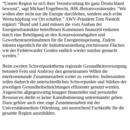
“Unsere Region ist sich ihrer Verantwortung für ganz Deutschland
bewusst”, sagt Michael Engelbrecht, IHK-Beiratsvorsitzender. “Wir
wollen aber nicht nur die Energie durchleiten, sondern auch echte
Wertschöpfung vor Ort schaffen.” AWV-Präsident Tom Nietiedt
ergänzt: “Bund und Land müssen die vom Ausbau der
Energieinfrastruktur betroffenen Kommunen finanziell entlasten
durch eine Beteiligung an den Konzessionsabgaben und
Gewerbesteuereinnahmen für die Energieeinspeisung. Zudem
müssen eigentlich für die Industrieansiedlung erschlossene Flächen
wie der Fedderwarder Groden endlich wieder nutzbar gemacht
werden.”
Beim zweiten Schwerpunktthema regionale Gesundheitsversorgung
betonten Feist und Ambrosy den gemeinsamen Willen die
interkommunale Zusammenarbeit weiter zu vertiefen. Insbesondere
sollen dadurch die unterschiedlichen Schwerpunkte und Stärken der
jeweiligen Gesundheitseinrichtungen effizienter genutzt werden.
Angesichts allgegenwärtig knapper finanzieller und personeller
Ressourcen dürfte es keine Kannibalisierung untereinander geben.
Dazu gehöre auch eine enge Zusammenarbeit mit der
Universitätsmedizin Oldenburg, um ausreichend Fachkräfte für die
gesamte Region auszubilden.