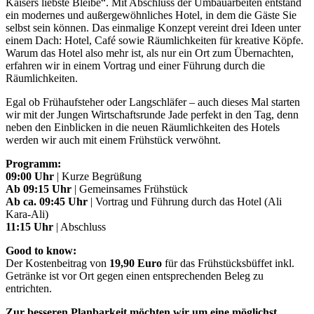
Kaisers liebste Bleibe“. Mit Abschluss der Umbauarbeiten entstand
ein modernes und außergewöhnliches Hotel, in dem die Gäste Sie
selbst sein können. Das einmalige Konzept vereint drei Ideen unter
einem Dach: Hotel, Café sowie Räumlichkeiten für kreative Köpfe.
Warum das Hotel also mehr ist, als nur ein Ort zum Übernachten,
erfahren wir in einem Vortrag und einer Führung durch die
Räumlichkeiten.
Egal ob Frühaufsteher oder Langschläfer – auch dieses Mal starten
wir mit der Jungen Wirtschaftsrunde Jade perfekt in den Tag, denn
neben den Einblicken in die neuen Räumlichkeiten des Hotels
werden wir auch mit einem Frühstück verwöhnt.
Programm:
09:00 Uhr
| Kurze Begrüßung
Ab 09:15 Uhr
| Gemeinsames Frühstück
Ab ca. 09:45 Uhr
| Vortrag und Führung durch das Hotel (Ali
Kara-Ali)
11:15 Uhr
| Abschluss
Good to know:
Der Kostenbeitrag von
19,90 Euro
für das Frühstücksbüffet inkl.
Getränke ist vor Ort gegen einen entsprechenden Beleg zu
entrichten.
Zur besseren Planbarkeit möchten wir um eine möglichst