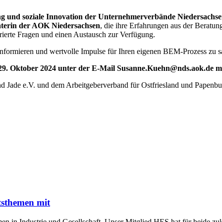
g und soziale Innovation der Unternehmerverbände Niedersachse
aterin der AOK Niedersachsen
, die ihre Erfahrungen aus der Beratu
ierte Fragen und einen Austausch zur Verfügung.
u informieren und wertvolle Impulse für Ihren eigenen BEM-Prozess zu 
um 29. Oktober 2024 unter der E-Mail Susanne.Kuehn@nds.aok.de m
 Jade e.V. und dem Arbeitgeberverband für Ostfriesland und Papenburg 
tsthemen mit
n in Industrie und Gesellschaft. Unser Mitglied HES hat für beide z