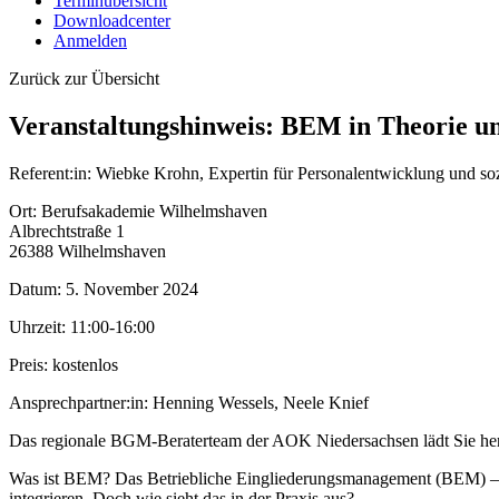
Terminübersicht
Downloadcenter
Anmelden
Zurück zur Übersicht
Veranstaltungshinweis: BEM in Theorie u
Referent:in:
Wiebke Krohn, Expertin für Personalentwicklung und so
Ort:
Berufsakademie Wilhelmshaven
Albrechtstraße 1
26388 Wilhelmshaven
Datum:
5. November 2024
Uhrzeit:
11:00-16:00
Preis:
kostenlos
Ansprechpartner:in:
Henning Wessels, Neele Knief
Das regionale BGM-Beraterteam der AOK Niedersachsen lädt Sie her
Was ist BEM? Das Betriebliche Eingliederungsmanagement (BEM) – ein 
integrieren. Doch wie sieht das in der Praxis aus?