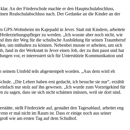
 klar. An der Förderschule machte er den Hauptschulabschluss,
 seinen Realschulabschluss nach. Der Gedanke an die Kinder an der
) im GPS-Wohnheim im Kajepadd in Jever. Statt mit Kindern, arbeitete
 Heilerziehungspfleger zu werden. „Ich wusste aber noch nicht, wie
tand ihm der Weg für die schulische Ausbildung für seinen Traumberuf
olen, um mithalten zu können. Nebenbei musste er arbeiten, um sich
b, fand in der Werkstatt in Jever einen Job, der zu ihm passt und hat
dungen vor, er interessiert sich für Unterstützte Kommunikation und
r von seinem Umfeld teils abgestempelt worden. „Aus dem wird eh
chule. „Die Lehrer haben erst gedacht, ich besuche sie nur“, erzählt
e einfach nur stolz auf ihn gewesen. „Ich wurde zum Vorzeigekind für
 zu sagen, dass sie sich nicht schämen müssen, weil sie dort sind.
tätte, stellt Förderziele auf, gestaltet den Tagesablauf, arbeitet eng
enn er mal nicht im Raum ist. Dass er einige noch aus seiner
o groß wie am ersten Tag auf dem Schulhof.