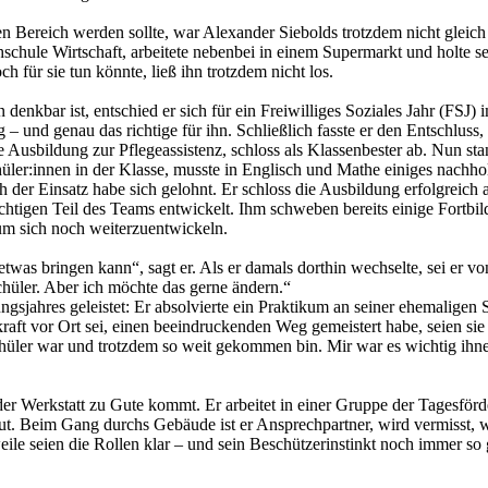
n Bereich werden sollte, war Alexander Siebolds trotzdem nicht gleich
achschule Wirtschaft, arbeitete nebenbei in einem Supermarkt und holte
h für sie tun könnte, ließ ihn trotzdem nicht los.
 denkbar ist, entschied er sich für ein Freiwilliges Soziales Jahr (FSJ
 und genau das richtige für ihn. Schließlich fasste er den Entschluss,
ine Ausbildung zur Pflegeassistenz, schloss als Klassenbester ab. Nun s
hüler:innen in der Klasse, musste in Englisch und Mathe einiges nachh
h der Einsatz habe sich gelohnt. Er schloss die Ausbildung erfolgreich a
chtigen Teil des Teams entwickelt. Ihm schweben bereits einige Fortbil
um sich noch weiterzuentwickeln.
u etwas bringen kann“, sagt er. Als er damals dorthin wechselte, sei e
chüler. Aber ich möchte das gerne ändern.“
sjahres geleistet: Er absolvierte ein Praktikum an seiner ehemaligen S
kraft vor Ort sei, einen beeindruckenden Weg gemeistert habe, seien si
chüler war und trotzdem so weit gekommen bin. Mir war es wichtig ihnen
er Werkstatt zu Gute kommt. Er arbeitet in einer Gruppe der Tagesförders
aut. Beim Gang durchs Gebäude ist er Ansprechpartner, wird vermisst, w
weile seien die Rollen klar – und sein Beschützerinstinkt noch immer s