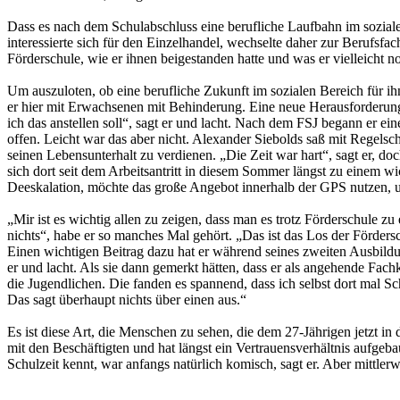
Dass es nach dem Schulabschluss eine berufliche Laufbahn im soziale
interessierte sich für den Einzelhandel, wechselte daher zur Berufsf
Förderschule, wie er ihnen beigestanden hatte und was er vielleicht noc
Um auszuloten, ob eine berufliche Zukunft im sozialen Bereich für ihn
er hier mit Erwachsenen mit Behinderung. Eine neue Herausforderung –
ich das anstellen soll“, sagt er und lacht. Nach dem FSJ begann er e
offen. Leicht war das aber nicht. Alexander Siebolds saß mit Regelsc
seinen Lebensunterhalt zu verdienen. „Die Zeit war hart“, sagt er, doc
sich dort seit dem Arbeitsantritt in diesem Sommer längst zu einem wi
Deeskalation, möchte das große Angebot innerhalb der GPS nutzen, 
„Mir ist es wichtig allen zu zeigen, dass man es trotz Förderschule z
nichts“, habe er so manches Mal gehört. „Das ist das Los der Förders
Einen wichtigen Beitrag dazu hat er während seines zweiten Ausbildung
er und lacht. Als sie dann gemerkt hätten, dass er als angehende Fach
die Jugendlichen. Die fanden es spannend, dass ich selbst dort mal S
Das sagt überhaupt nichts über einen aus.“
Es ist diese Art, die Menschen zu sehen, die dem 27-Jährigen jetzt in d
mit den Beschäftigten und hat längst ein Vertrauensverhältnis aufgeb
Schulzeit kennt, war anfangs natürlich komisch, sagt er. Aber mittler