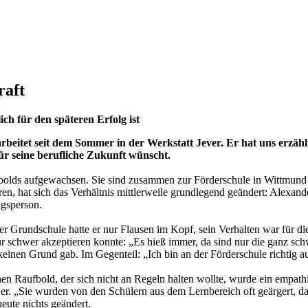
raft
ch für den späteren Erfolg ist
beitet seit dem Sommer in der Werkstatt Jever. Er hat uns erzähl
ür seine berufliche Zukunft wünscht.
Siebolds aufgewachsen. Sie sind zusammen zur Förderschule in Wittmun
 hat sich das Verhältnis mittlerweile grundlegend geändert: Alexander 
ugsperson.
 der Grundschule hatte er nur Flausen im Kopf, sein Verhalten war für 
 schwer akzeptieren konnte: „Es hieß immer, da sind nur die ganz schwi
 keinen Grund gab. Im Gegenteil: „Ich bin an der Förderschule richtig 
en Raufbold, der sich nicht an Regeln halten wollte, wurde ein empath
r. „Sie wurden von den Schülern aus dem Lernbereich oft geärgert, das
eute nichts geändert.