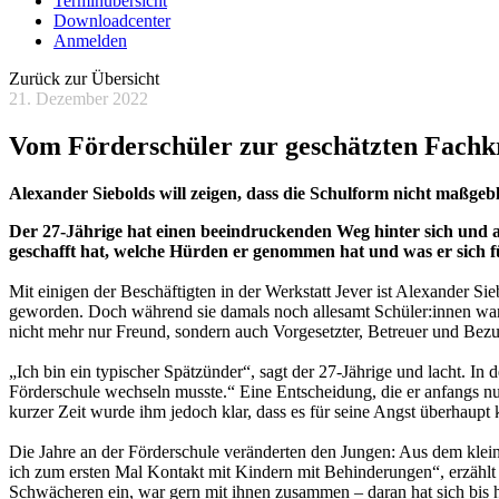
Terminübersicht
Downloadcenter
Anmelden
Zurück zur Übersicht
21. Dezember 2022
Vom Förderschüler zur geschätzten Fachk
Alexander Siebolds will zeigen, dass die Schulform nicht maßgebli
Der 27-Jährige hat einen beeindruckenden Weg hinter sich und ar
geschafft hat, welche Hürden er genommen hat und was er sich f
Mit einigen der Beschäftigten in der Werkstatt Jever ist Alexander 
geworden. Doch während sie damals noch allesamt Schüler:innen waren,
nicht mehr nur Freund, sondern auch Vorgesetzter, Betreuer und Bez
„Ich bin ein typischer Spätzünder“, sagt der 27-Jährige und lacht. In
Förderschule wechseln musste.“ Eine Entscheidung, die er anfangs nur
kurzer Zeit wurde ihm jedoch klar, dass es für seine Angst überhaupt
Die Jahre an der Förderschule veränderten den Jungen: Aus dem klein
ich zum ersten Mal Kontakt mit Kindern mit Behinderungen“, erzählt e
Schwächeren ein, war gern mit ihnen zusammen – daran hat sich bis h