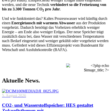
kWh pro Haus). Entsprechend weniger Erdgas muss eingekauft
werden, und die neue Technik
verhindert so die Freisetzung von
bis zu 3.300 Tonnen CO
pro Jahr
.
2
Und wie funktioniert das? Kaltes Prozesswasser wird künftig durch
einen
Energietausch mit warmem Abwasser
aus der Produktion
vorgeheizt. Dadurch benötigt das Vorheizen erheblich weniger
Energie – am Ende also weniger Erdgas. Der neue Speicher trägt
zusätzlich dazu bei, dass Wasser mit verschiedenen Temperaturen
nach Bedarf eingesetzt und weniger gekühlt oder vorgeheizt werden
muss. Gefördert wird dieses Effizienzprojekt vom Bundesamt für
Wirtschaft und Ausfuhrkontrolle (BAFA).
Aktuelle News.
5. August 2026
CO2- und Wasserstoffspeicher: HES gestaltet
Zukunftsthemen mit