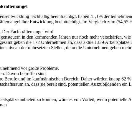
hkräftemangel
nsentwicklung nachhaltig beeinträchtigt, haben 41,1% der teilnehme
ftemangel ihre Entwicklung beeinträchtigt. Im Vergleich zum (54,55 %)
us. Der Fachkräftemangel wird
gensteuern in den kommenden Jahren nur noch mehr verschärfen, wie div
sgesamt geben die 172 Unternehmen an, dass aktuell 339 Arbeitsplätze u
nsniveau der unbesetzten Stellen, denn die Unternehmen geben mehrhei
 zunehmend vor große Probleme.
en. Davon betroffen sind
che Berufe und im kaufmännischen Bereich. Daher würden knapp 62 %
chaftsraum an, dass sie bereit sind, potentiellen Auszubildenden ein 
eitsplätze anbieten zu können, wäre es von Vorteil, wenn potentielle Ar
nnen