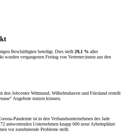
kt
en Beschäftigten beteiligt. Dies stellt
29,1
%
aller
rkt wurden vergangenen Freitag von Vertreter:innen aus den
it den Jobcenter Wittmund, Wilhelmshaven und Friesland erstellt
sgenaue” Angebote nutzen können.
ie Corona-Pandemie ist in den Verbandsunternehmen des Jade
n 172 antwortenden Unternehmen knapp 600 neue Arbeitsplätze
hmen vor zunehmende Probleme stellt.