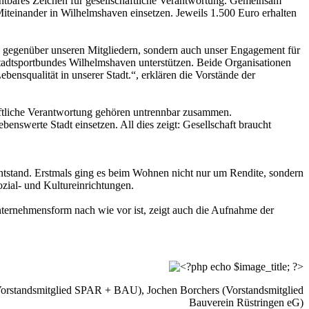
htbares Zeichen für gesellschaftliche Verantwortung. Gemeinsam
Miteinander in Wilhelmshaven einsetzen. Jeweils 1.500 Euro erhalten
n gegenüber unseren Mitgliedern, sondern auch unser Engagement für
tadtsportbundes Wilhelmshaven unterstützen. Beide Organisationen
bensqualität in unserer Stadt.“, erklären die Vorstände der
aftliche Verantwortung gehören untrennbar zusammen.
enswerte Stadt einsetzen. All dies zeigt: Gesellschaft braucht
ntstand. Erstmals ging es beim Wohnen nicht nur um Rendite, sondern
zial- und Kultureinrichtungen.
Unternehmensform nach wie vor ist, zeigt auch die Aufnahme der
(Vorstandsmitglied SPAR + BAU), Jochen Borchers (Vorstandsmitglied
Bauverein Rüstringen eG)