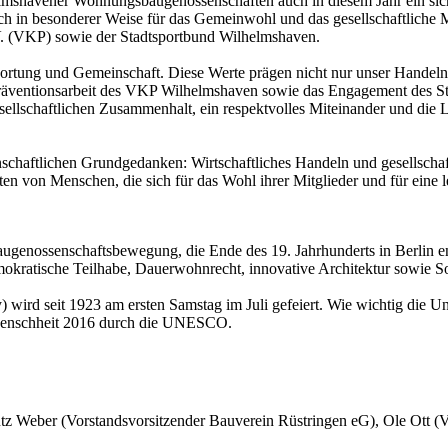
helmshavener Wohnungsbaugenossenschaften auch in diesem Jahr ein sic
ich in besonderer Weise für das Gemeinwohl und das gesellschaftliche 
. (VKP) sowie der Stadtsportbund Wilhelmshaven.
twortung und Gemeinschaft. Diese Werte prägen nicht nur unser Handel
 Präventionsarbeit des VKP Wilhelmshaven sowie das Engagement des S
esellschaftlichen Zusammenhalt, ein respektvolles Miteinander und die Le
nschaftlichen Grundgedanken: Wirtschaftliches Handeln und gesellsch
von Menschen, die sich für das Wohl ihrer Mitglieder und für eine leb
ugenossenschaftsbewegung, die Ende des 19. Jahrhunderts in Berlin e
kratische Teilhabe, Dauerwohnrecht, innovative Architektur sowie So
) wird seit 1923 am ersten Samstag im Juli gefeiert. Wie wichtig die 
r Menschheit 2016 durch die UNESCO.
utz Weber (Vorstandsvorsitzender Bauverein Rüstringen eG), Ole Ott 