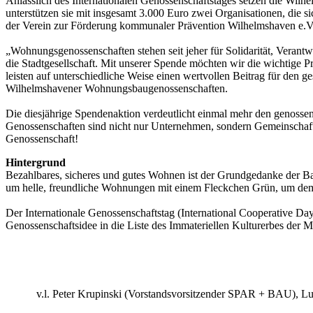
Anlässlich des Internationalen Genossenschaftstages setzen die Wil
unterstützen sie mit insgesamt 3.000 Euro zwei Organisationen, die s
der Verein zur Förderung kommunaler Prävention Wilhelmshaven e.V
„Wohnungsgenossenschaften stehen seit jeher für Solidarität, Veran
die Stadtgesellschaft. Mit unserer Spende möchten wir die wichtige
leisten auf unterschiedliche Weise einen wertvollen Beitrag für den g
Wilhelmshavener Wohnungsbaugenossenschaften.
Die diesjährige Spendenaktion verdeutlicht einmal mehr den genosse
Genossenschaften sind nicht nur Unternehmen, sondern Gemeinschaften 
Genossenschaft!
Hintergrund
Bezahlbares, sicheres und gutes Wohnen ist der Grundgedanke der Ba
um helle, freundliche Wohnungen mit einem Fleckchen Grün, um demo
Der Internationale Genossenschaftstag (International Cooperative Day
Genossenschaftsidee in die Liste des Immateriellen Kulturerbes de
v.l. Peter Krupinski (Vorstandsvorsitzender SPAR + BAU), L