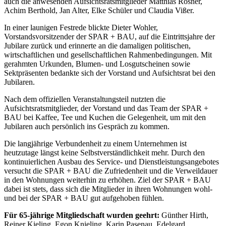
auch die anwesenden Aufsichtsratsmitglieder Matthias Rösner,
Achim Berthold, Jan Alter, Elke Schüler und Claudia Vißer.
In einer launigen Festrede blickte Dieter Wohler,
Vorstandsvorsitzender der SPAR + BAU, auf die Eintrittsjahre der
Jubilare zurück und erinnerte an die damaligen politischen,
wirtschaftlichen und gesellschaftlichen Rahmenbedingungen. Mit
gerahmten Urkunden, Blumen- und Losgutscheinen sowie
Sektpräsenten bedankte sich der Vorstand und Aufsichtsrat bei den
Jubilaren.
Nach dem offiziellen Veranstaltungsteil nutzten die
Aufsichtsratsmitglieder, der Vorstand und das Team der SPAR +
BAU bei Kaffee, Tee und Kuchen die Gelegenheit, um mit den
Jubilaren auch persönlich ins Gespräch zu kommen.
Die langjährige Verbundenheit zu einem Unternehmen ist
heutzutage längst keine Selbstverständlichkeit mehr. Durch den
kontinuierlichen Ausbau des Service- und Dienstleistungsangebotes
versucht die SPAR + BAU die Zufriedenheit und die Verweildauer
in den Wohnungen weiterhin zu erhöhen. Ziel der SPAR + BAU
dabei ist stets, dass sich die Mitglieder in ihren Wohnungen wohl-
und bei der SPAR + BAU gut aufgehoben fühlen.
Für 65-jährige Mitgliedschaft wurden geehrt:
Günther Hirth,
Reiner Kieling, Egon Knieling, Karin Pasenau, Edelgard