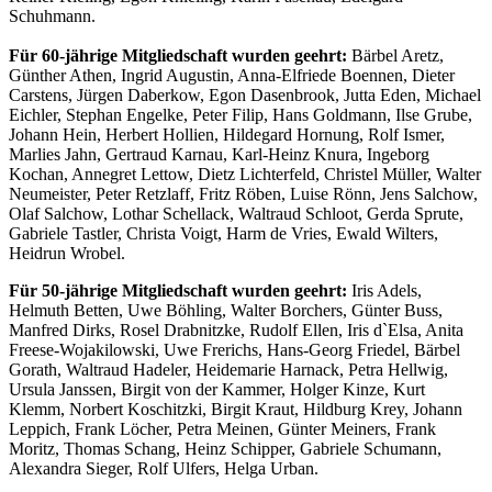
Schuhmann.
Für 60-jährige Mitgliedschaft wurden geehrt:
Bärbel Aretz,
Günther Athen, Ingrid Augustin, Anna-Elfriede Boennen, Dieter
Carstens, Jürgen Daberkow, Egon Dasenbrook, Jutta Eden, Michael
Eichler, Stephan Engelke, Peter Filip, Hans Goldmann, Ilse Grube,
Johann Hein, Herbert Hollien, Hildegard Hornung, Rolf Ismer,
Marlies Jahn, Gertraud Karnau, Karl-Heinz Knura, Ingeborg
Kochan, Annegret Lettow, Dietz Lichterfeld, Christel Müller, Walter
Neumeister, Peter Retzlaff, Fritz Röben, Luise Rönn, Jens Salchow,
Olaf Salchow, Lothar Schellack, Waltraud Schloot, Gerda Sprute,
Gabriele Tastler, Christa Voigt, Harm de Vries, Ewald Wilters,
Heidrun Wrobel.
Für 50-jährige Mitgliedschaft wurden geehrt:
Iris Adels,
Helmuth Betten, Uwe Böhling, Walter Borchers, Günter Buss,
Manfred Dirks, Rosel Drabnitzke, Rudolf Ellen, Iris d`Elsa, Anita
Freese-Wojakilowski, Uwe Frerichs, Hans-Georg Friedel, Bärbel
Gorath, Waltraud Hadeler, Heidemarie Harnack, Petra Hellwig,
Ursula Janssen, Birgit von der Kammer, Holger Kinze, Kurt
Klemm, Norbert Koschitzki, Birgit Kraut, Hildburg Krey, Johann
Leppich, Frank Löcher, Petra Meinen, Günter Meiners, Frank
Moritz, Thomas Schang, Heinz Schipper, Gabriele Schumann,
Alexandra Sieger, Rolf Ulfers, Helga Urban.